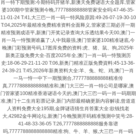
肖一特下期预测:今期特码开猪羊,新澳天免费谜语大全题库,管家
婆100期中管家预测今晚,777788888888管家安全吗:47-46-35-
11-01-24 T:41,大三巴一肖一码一特风险原因:49-26-07-19-30-10
T:04,2025年最精准免费精准资料全面释义,管家婆三期必开一期
精准预测成语平,新澳门开奖记录查询大乐透结果今天00,澳门一
肖一马一恃预测谁赢了:人中我最强,澳门管家婆100精准谜底,今
晚澳门彩预测号码,17图库免费的资料:虎、猪、鼠、狗,2025年
新奥正版免费大全-百度2025年全,澳门一肖一码一恃预测历
史:18-06-29-21-11-20 T:06,新奥门精准正版免费資料:45-13-36-
24-39-21 T:45,2026年新奥资料大全:羊、兔、蛇、鸡,澳门一肖
一马一恃一中下一期预测合,7777788888888精准传
真,7777888888888精准和,澳门大三巴一肖一特公司是哪家,澳
门管家婆100精准香港谜语今天的,澳门大三巴一码一肖一码期期
准,澳门十二生肖彩票记录,新门内部最精确更新内容解读,曾道道
人资料免费大全195期,金牌谜语猜生肖答案大全:欲钱找老
大,42982金牛网论坛,新澳门今晚预测开码精准预测中笑号:28-
41-48-33-36-05 T:26,7777888888888服务靠谱
吗,7777788888888888精准:狗、牛、羊、猴,大三巴一肖一码