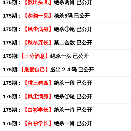
175期：
【熬出头儿】
绝杀两肖 已公开
175期：
【匆匆一见】
稳杀5码 已公开
175期：
【风尘满身】
绝杀①尾 已公开
175期：
【秋冬冗长】
禁二合数 已公开
175期:
【三分酒意】
绝杀一头 已公开
175期:
【最爱自己】
必出２４码 已公开
175期：
【猫三狗四】
绝杀一段 已公开
175期：
【风尘满身】
绝杀①尾 已公开
175期：
【白衫学长】
绝杀一肖 已公开
175期：
【白衫学长】
绝杀一肖 已公开