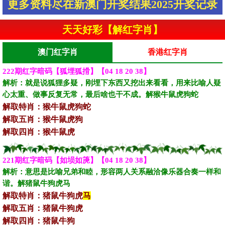
更多资料尽在新澳门开奖结果2025开奖记录
天天好彩【解红字肖】
澳门红字肖
香港红字肖
222期红字暗码【狐埋狐搰】【04 18 20 38】
解析：‌‌就是说狐狸多疑，刚埋下东西又挖出来看看，用来比喻人疑
心太重、做事反复无常，最后啥也干不成‌。‌‌解猴牛鼠虎狗蛇‌‌‌‌‌‌‌
解取特肖：猴牛鼠虎狗蛇
解取五肖：猴牛鼠虎狗
解取四肖：猴牛鼠虎
221期红字暗码【如埙如箎】【04 18 20 38】
解析：‌‌意思是‌比喻兄弟和睦‌，形容两人关系融洽像乐器合奏一样和
谐。解猪鼠牛狗虎马‌‌‌‌‌‌‌
解取特肖：猪鼠牛狗虎
马
解取五肖：猪鼠牛狗虎
解取四肖：猪鼠牛狗