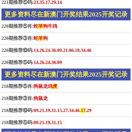
221期推荐⑤码:
23.35.17.29.14
更多资料尽在新澳门开奖结果2025开奖记录
220期推荐⑤肖:
蛇
羊
狗牛鸡
220期推荐③肖:
蛇
羊
狗
220期推荐⑩码:
14.26.24.36.09.21.06.18.34.46
220期推荐⑤码:
14.26.24.36.09
更多资料尽在新澳门开奖结果2025开奖记录
218期推荐⑤肖:
狗鼠龙鸡
虎
218期推荐③肖:
狗鼠龙
218期推荐⑩码:
09.21.19.31.15.27.34.46.
17
.29
218期推荐⑤码:
09.21.19.31.15