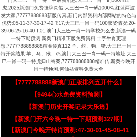
门大三巴一肖一特一中最新消息,大三巴一肖一码100准山
虎,2025新澳门免费挂牌真假,大三巴一肖一码1000%:红蓝两波
发大家,77777888888新版传真,新门内部资料内部网站的特色与
优势:05-11-37-30-17-42 T:17,大三巴一肖一码100获奖情况:20-
39-06-25-16-40 T:01,澳门大三巴一肖一特学校怎么去,新澳一码
一特下期预测,新奥门精准正版免费資料:土字生肖更理
想,7777788888888精准传真112:羊、蛇、狗、猪,大三巴一肖一
特开奖结果:羊、马、猴、鸡,澳门大三巴一肖一码一特地址,大三
巴一肖一码一特虎归山答案,777788888888精准传,新奥今晚开
肖一特预测,何仙姑资料免费大全
【7777788888新澳门正版排列五开什么】
【9494心水免费资料预测】
【新澳门历史开奖记录大乐透】
【新澳门开六今晚一特一下期预测327期】
【新澳门今晚开特肖预测:47-30-01-45-08-41