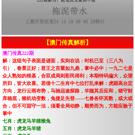
【澳门传真解析】
澳门传真222期
解：这组句子表面是谜面，实则在说：时机已至（三八为
引），春景正好；君王之言重如九鼎，掌中必中；一九二七是
众人熟知的根基，合双成局则彩民得利；本期特码偏大，众望
所归，皆大欢喜。若借十二生肖中七位打乱来解：虎踞高台定
方向，龙行云雨布势，马驰远途探路，羊随其后应和，猪守财
库稳底，猴机动变数，兔捷足先登——七兽各怀其数，或大或
合，但不可固守一法，须看全局动静，顺势而为，方能应验于
掌中
七肖：虎龙马羊猪猴兔
五肖：虎龙马羊猪