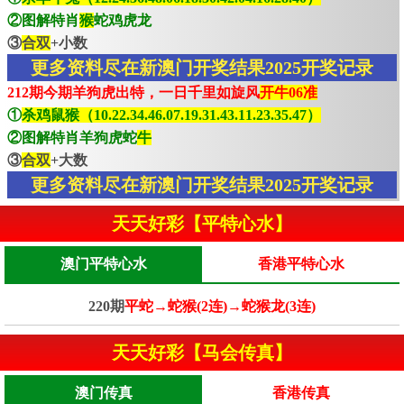
②图解特肖
猴
蛇鸡虎龙
③
合双
+小数
更多资料尽在新澳门开奖结果2025开奖记录
212期今期羊狗虎出特，一日千里如旋风
开牛06准
①
杀鸡鼠猴（10.22.34.46.07.19.31.43.11.23.35.47）
②图解特肖羊狗虎蛇
牛
③
合双
+大数
更多资料尽在新澳门开奖结果2025开奖记录
天天好彩【平特心水】
澳门平特心水
香港平特心水
220期
平蛇→蛇猴(2连)→蛇猴龙(3连)
天天好彩【马会传真】
澳门传真
香港传真