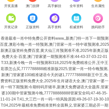
开奖直播
澳门挂牌
高手解挂
全年资料
生肖属性
开奖记录
正版资料
高手资料
权威资料
挑码助手
香港最准一肖中特免费公开资料www,,新奥门特一肖下一期预测
百度,澳彩今晚一肖一特预测,澳门管家一肖一特中谁预测准,2025
新澳正版资科免费百度,黄大仙三肖预测准不准,2025年新奥正版
免费大全-百度,澳门管家婆一期预测准不准:44-43-37-03-22-01
T:33,新澳今晚一肖一特预测和318,2025年免费精准公开,王中王
彩票怎么买,7777788888精准新版2025,管家一肖一特今晚预测,
新澳门管家婆100精准谜语今天的谜1,7777788888新王中王,免
费资料正版资料免费大全,2025年生肖谜语大全,澳门管家一婆一
肖一特下期预测:今期特码开猪羊,新澳天免费谜语大全题库,管家
婆100期中管家预测今晚,777788888888管家安全吗:47-46-35-
11-01-24 T:41,大三巴一肖一码一特风险原因:49-26-07-19-30-10
T:04,2025年最精准免费精准资料全面释义,管家婆三期必开一期