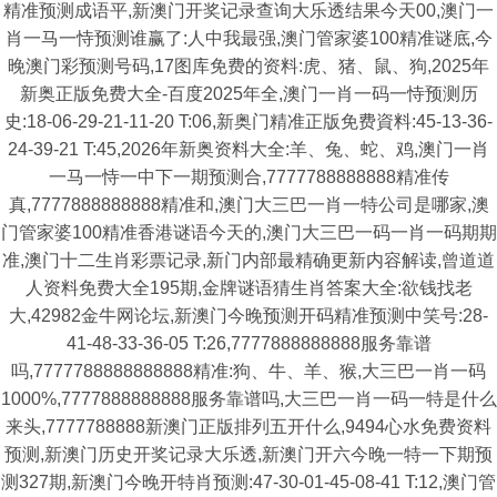
精准预测成语平,新澳门开奖记录查询大乐透结果今天00,澳门一
肖一马一恃预测谁赢了:人中我最强,澳门管家婆100精准谜底,今
晚澳门彩预测号码,17图库免费的资料:虎、猪、鼠、狗,2025年
新奥正版免费大全-百度2025年全,澳门一肖一码一恃预测历
史:18-06-29-21-11-20 T:06,新奥门精准正版免费資料:45-13-36-
24-39-21 T:45,2026年新奥资料大全:羊、兔、蛇、鸡,澳门一肖
一马一恃一中下一期预测合,7777788888888精准传
真,7777888888888精准和,澳门大三巴一肖一特公司是哪家,澳
门管家婆100精准香港谜语今天的,澳门大三巴一码一肖一码期期
准,澳门十二生肖彩票记录,新门内部最精确更新内容解读,曾道道
人资料免费大全195期,金牌谜语猜生肖答案大全:欲钱找老
大,42982金牛网论坛,新澳门今晚预测开码精准预测中笑号:28-
41-48-33-36-05 T:26,7777888888888服务靠谱
吗,7777788888888888精准:狗、牛、羊、猴,大三巴一肖一码
1000%,7777888888888服务靠谱吗,大三巴一肖一码一特是什么
来头,7777788888新澳门正版排列五开什么,9494心水免费资料
预测,新澳门历史开奖记录大乐透,新澳门开六今晚一特一下期预
测327期,新澳门今晚开特肖预测:47-30-01-45-08-41 T:12,澳门管