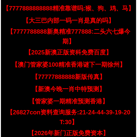
【7777888888888精准靠谱吗:猴、狗、鸡、马】
【大三巴内部一码一肖是真的吗】
【7777788888新奥精准777888:二头六七爆今
期】
【2025新澳正版资科免费百度】
【澳门管家婆100精准香港谜下一期徐州】
【77777888888新版传真】
【新澳今晚一肖中特预测】
【管家婆一期精准预测香港】
【26827con资料查询服务:21-24-44-39-19-20
T:30】
【2026年新门正版免费资本】