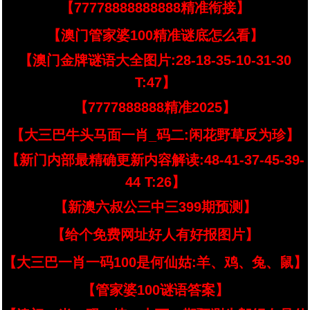
【77778888888888精准衔接】
【澳门管家婆100精准谜底怎么看】
【澳门金牌谜语大全图片:28-18-35-10-31-30
T:47】
【7777888888精准2025】
【大三巴牛头马面一肖_码二:闲花野草反为珍】
【新门内部最精确更新内容解读:48-41-37-45-39-
44 T:26】
【新澳六叔公三中三399期预测】
【给个免费网址好人有好报图片】
【大三巴一肖一码100是何仙姑:羊、鸡、兔、鼠】
【管家婆100谜语答案】