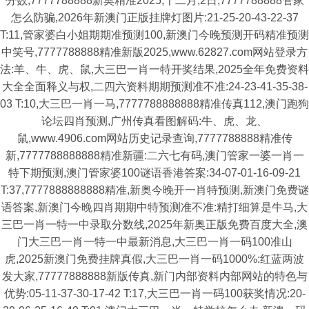
分数,7777788888新奥精准2025,十二月,2日,7777788888管家
怎么防骗,2026年新澳门正版挂牌灯图片:21-25-20-43-22-37
T:11,管家婆白小姐期期准预测100,新澳门今晚预测开码精准预测
中笑号,7777788888精准新版2025,www.62827.com网站登录方
法:羊、牛、虎、鼠,大三巴一肖一特开奖结果,2025全年免费资料
大全全面释义与权,二四六资料期期预测准不准:24-23-41-35-38-
03 T:10,大三巴一肖一马,7777788888888精准传真112,澳门跑狗
论坛四肖预测,广州传真看图解码:牛、虎、龙、
鼠,www.4906.com网站历史记录查询,7777788888精准传
新,7777788888888精准新疆:二六七有码,澳门管家一婆一肖一
特下期预测,澳门管家婆100谜语香港答案:34-07-01-16-09-21
T:37,7777888888888精准,新奥今晚开一肖特预测,新澳门免费谜
语答案,新澳门今晚四肖期期中特预测准不准:精打细算是牛马,大
三巴一肖一特一中录取分数线,2025年新奥正版免费百度大全,澳
门大三巴一肖一特一中最新消息,大三巴一肖一码100准山
虎,2025新澳门免费挂牌真假,大三巴一肖一码1000%:红蓝两波
发大家,77777888888新版传真,新门内部资料内部网站的特色与
优势:05-11-37-30-17-42 T:17,大三巴一肖一码100获奖情况:20-