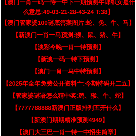
【澳门一肖一码一恃一中下一期预测牛郎织女是什
么意思:49-03-21-28-43-24 T:38】
【澳门管家婆100谜底答案图片:蛇、兔、牛、马】
【新澳门一肖一马预测:猴、鼠、猪、牛】
【澳彩今晚一肖一特预测】
【新澳一码一特下预测】
【澳门一肖一马中特预测】
【2025年全年免费公开资料亠:今期特码开二五】
【管家婆谜语怎么猜中奖:鸡、猴、牛、蛇】
【7777788888新澳门正版排列五开什么】
【新澳门期期精准预测4949】
【澳门大三巴一肖一特一中招生简章】