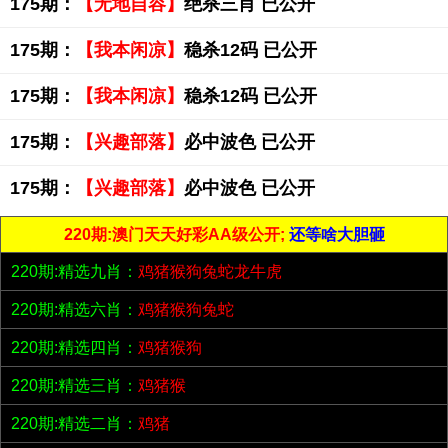
175期：
【无地自容】
绝杀三肖 已公开
175期：
【我本闲凉】
稳杀12码 已公开
175期：
【我本闲凉】
稳杀12码 已公开
175期：
【兴趣部落】
必中波色 已公开
175期：
【兴趣部落】
必中波色 已公开
220期:澳门天天好彩AA级公开;
还等啥大胆砸
220期:精选九肖：
鸡猪猴狗兔蛇龙牛虎
220期:精选六肖：
鸡猪猴狗兔蛇
220期:精选四肖：
鸡猪猴狗
220期:精选三肖：
鸡猪猴
220期:精选二肖：
鸡猪