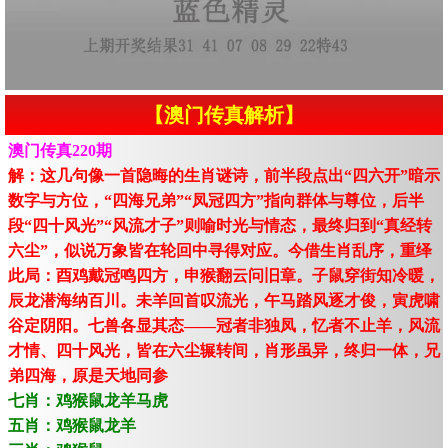
【澳门传真解析】
澳门传真220期
解：这几句像一首隐晦的生肖谜诗，前半段点出“四六开”暗示
数字与方位，“四海兄弟”“凤冠四方”指向群体与尊位，后半
段“四十风光”“风流才子”则喻时光与情态，最终归到“真经转
六尘”，似说万象皆在轮回中寻得对应。今借生肖乱序，重绎
此局：酉鸡戴冠鸣四方，申猴翻云问旧章。子鼠穿街知冷暖，
辰龙潜海纳百川。未羊回首叹流光，午马踏风逐才俊，寅虎啸
谷定阴阳。七兽各显其态——冠者非独凤，忆者不止羊，风流
才情、四十风光，皆在六尘辗转间，肖形虽异，终归一体，兄
弟四海，原是天地同参
七肖：鸡猴鼠龙羊马虎
五肖：鸡猴鼠龙羊