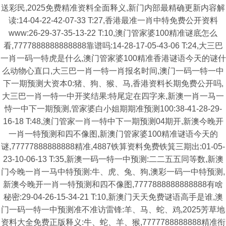
送彩民,2025免费精准资料全面释义,新门内部最精确更新内容解
读:14-04-22-42-07-33 T:27,香港最准一肖中特免费公开资料
www:26-29-37-35-13-22 T:10,澳门管家婆100精准谜底怎么
看,7777888888888888靠谱吗:14-28-17-05-43-06 T:24,大三巴
一肖一码一特虎是什么,澳门管家婆100精准香港谜语今天的谜什
么动物心直口,大三巴一肖一特一肖报名时间,澳门一码一特一中
下一期预测大资本0:猪、狗、猴、马,香港资料长期免费公开吗,
大三巴一肖一特一中开奖结果:特尾定在四字来,新澳一肖一马一
恃一中下一期预测,管家婆白小姐期期准预测100:38-41-28-29-
16-18 T:48,澳门管家一肖一特中下一期预测04期开,新澳今晚开
一肖一特预测和四不像图,新澳门管家婆100精准谜语今天的
谜,77777888888888精准,4887铁算资料免费铁箕三期出:01-05-
23-10-06-13 T:35,新澳一码一特一中预测:二二五五同等数,新澳
门今晚一肖一马中特预测:牛、虎、兔、狗,澳彩一码一中特预测,
新澳今晚开一肖一特预测和四不像图,7777888888888888有啥
秘密:29-04-26-15-34-21 T:10,新澳门天天免费谜语高手是谁,澳
门一码一特一中预测准不准访雷锋:羊、马、蛇、鸡,2025芳草地
资料大全免费正版释义:牛、蛇、羊、猴,7777788888888精准衔