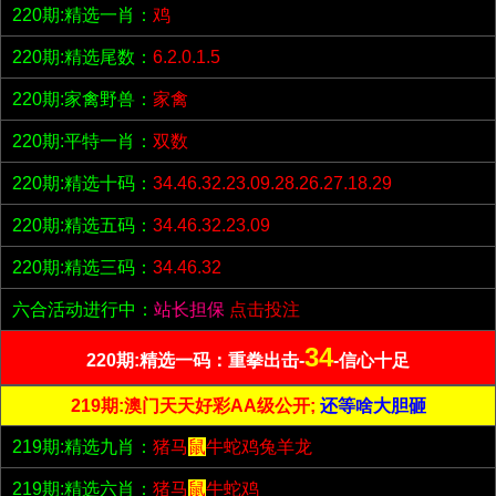
220期:精选一肖：
鸡
220期:精选尾数：
6.2.0.1.5
220期:家禽野兽：
家禽
220期:平特一肖：
双数
220期:精选十码：
34.46.32.23.09.28.26.27.18.29
220期:精选五码：
34.46.32.23.09
220期:精选三码：
34.46.32
六合活动进行中：
站长担保
点击投注
34
220期:精选一码：重拳出击-
-信心十足
219期:澳门天天好彩AA级公开;
还等啥大胆砸
219期:精选九肖：
猪马
鼠
牛蛇鸡兔羊龙
219期:精选六肖：
猪马
鼠
牛蛇鸡