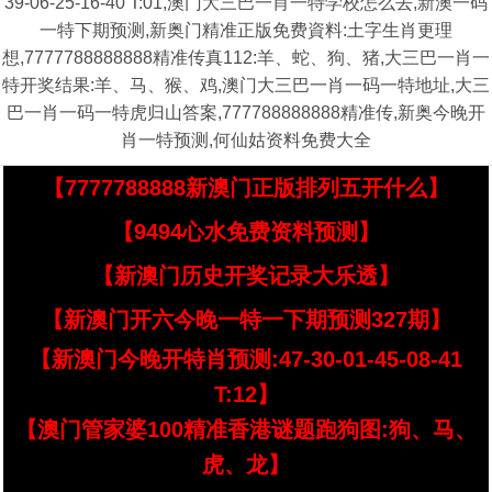
39-06-25-16-40 T:01,澳门大三巴一肖一特学校怎么去,新澳一码
一特下期预测,新奥门精准正版免费資料:土字生肖更理
想,7777788888888精准传真112:羊、蛇、狗、猪,大三巴一肖一
特开奖结果:羊、马、猴、鸡,澳门大三巴一肖一码一特地址,大三
巴一肖一码一特虎归山答案,777788888888精准传,新奥今晚开
肖一特预测,何仙姑资料免费大全
【7777788888新澳门正版排列五开什么】
【9494心水免费资料预测】
【新澳门历史开奖记录大乐透】
【新澳门开六今晚一特一下期预测327期】
【新澳门今晚开特肖预测:47-30-01-45-08-41
T:12】
【澳门管家婆100精准香港谜题跑狗图:狗、马、
虎、龙】