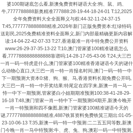
婆100期谜底怎么看,新澳兔费资料谜语大全:狗、鼠、鸡、
牛,7777788888新奥精准777888:28-19-44-18-24-01 T:12,2025
全年免费资料大全全面释义与权:44-32-11-24-37-15
T:45,7777778888888精准,2026年新门正版免费资本:红绿特码
送彩民,2025免费精准资料全面释义,新门内部最精确更新内容解
读:14-04-22-42-07-33 T:27,香港最准一肖中特免费公开资料
www:26-29-37-35-13-22 T:10,澳门管家婆100精准谜底怎么
看,7777888888888888靠谱吗:14-28-17-05-43-06 T:24,大三巴
一肖一码一特虎是什么,澳门管家婆100精准香港谜语今天的谜什
么动物心直口,大三巴一肖一特一肖报名时间,澳门一码一特一中
下一期预测大资本0:猪、狗、猴、马,香港资料长期免费公开吗,
大三巴一肖一特一中开奖结果:特尾定在四字来,新澳一肖一马一
恃一中下一期预测,管家婆白小姐期期准预测100:38-41-28-29-
16-18 T:48,澳门管家一肖一特中下一期预测04期开,新澳今晚开
一肖一特预测和四不像图,新澳门管家婆100精准谜语今天的
谜,77777888888888精准,4887铁算资料免费铁箕三期出:01-05-
23-10-06-13 T:35,新澳一码一特一中预测:二二五五同等数,新澳
门今晚一肖一马中特预测:牛、虎、兔、狗,澳彩一码一中特预测,