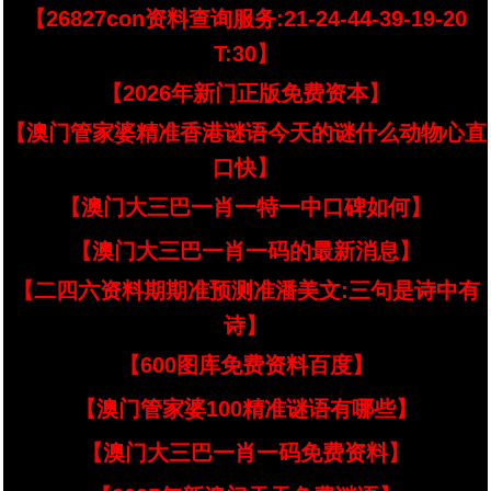
【26827con资料查询服务:21-24-44-39-19-20
T:30】
【2026年新门正版免费资本】
【澳门管家婆精准香港谜语今天的谜什么动物心直
口快】
【澳门大三巴一肖一特一中口碑如何】
【澳门大三巴一肖一码的最新消息】
【二四六资料期期准预测准潘美文:三句是诗中有
诗】
【600图库免费资料百度】
【澳门管家婆100精准谜语有哪些】
【澳门大三巴一肖一码免费资料】