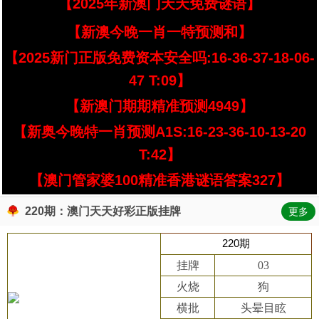
【2025年新澳门天天免费谜语】
【新澳今晚一肖一特预测和】
【2025新门正版免费资本安全吗:16-36-37-18-06-
47 T:09】
【新澳门期期精准预测4949】
【新奥今晚特一肖预测A1S:16-23-36-10-13-20
T:42】
【澳门管家婆100精准香港谜语答案327】
220期：澳门天天好彩正版挂牌
更多
220期
挂牌
03
火烧
狗
横批
头晕目眩