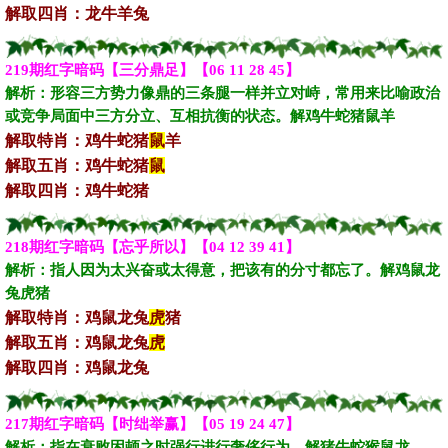
解取四肖：龙牛羊兔
219期红字暗码【三分鼎足】【06 11 28 45】
解析：‌‌形容三方势力像鼎的三条腿一样并立对峙，常用来比喻政治
或竞争局面中三方分立、互相抗衡的状态。解鸡牛蛇猪鼠羊‌‌‌‌‌‌‌
解取特肖：鸡牛蛇猪
鼠
羊
解取五肖：鸡牛蛇猪
鼠
解取四肖：鸡牛蛇猪
218期红字暗码【忘乎所以】【04 12 39 41】
解析：‌‌指人因为太兴奋或太得意，把该有的分寸都忘了。解鸡鼠龙
兔虎猪‌‌‌‌‌‌‌
解取特肖：鸡鼠龙兔
虎
猪
解取五肖：鸡鼠龙兔
虎
解取四肖：鸡鼠龙兔
217期红字暗码【时绌举赢】【05 19 24 47】
解析：‌‌指在衰败困顿之时强行进行奢侈行为。解猪牛蛇猴鼠龙‌‌‌‌‌‌‌