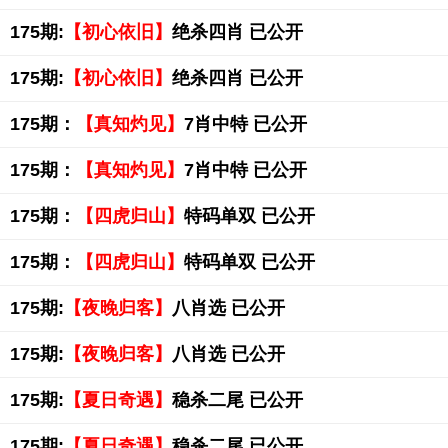
175期:
【初心依旧】
绝杀四肖 已公开
175期:
【初心依旧】
绝杀四肖 已公开
175期：
【真知灼见】
7肖中特 已公开
175期：
【真知灼见】
7肖中特 已公开
175期：
【四虎归山】
特码单双 已公开
175期：
【四虎归山】
特码单双 已公开
175期:
【夜晚归客】
八肖选 已公开
175期:
【夜晚归客】
八肖选 已公开
175期:
【夏日奇遇】
稳杀二尾 已公开
175期:
【夏日奇遇】
稳杀二尾 已公开