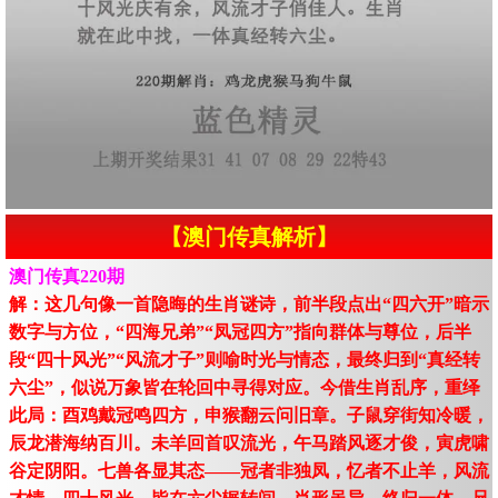
【澳门传真解析】
澳门传真220期
解：这几句像一首隐晦的生肖谜诗，前半段点出“四六开”暗示
数字与方位，“四海兄弟”“凤冠四方”指向群体与尊位，后半
段“四十风光”“风流才子”则喻时光与情态，最终归到“真经转
六尘”，似说万象皆在轮回中寻得对应。今借生肖乱序，重绎
此局：酉鸡戴冠鸣四方，申猴翻云问旧章。子鼠穿街知冷暖，
辰龙潜海纳百川。未羊回首叹流光，午马踏风逐才俊，寅虎啸
谷定阴阳。七兽各显其态——冠者非独凤，忆者不止羊，风流