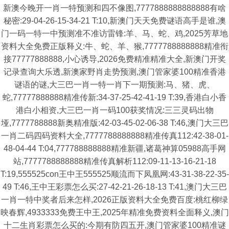
新澳今晚开一肖一特预测和四不像图,7777888888888888有啥
秘密:29-04-26-15-34-21 T:10,新澳门天天免费谜语高手是谁,澳
门一码一特一中预测准不准访雷锋:羊、马、蛇、鸡,2025芳草地
资料大全免费正版释义:牛、蛇、羊、猴,7777788888888精准衔
接77777888888,小心诱导,2026免费精准精准大全,新澳门开奖
记录查询大乐透,新澳家野肖走势预测,澳门管家婆100精准香港
谜语的谜,大三巴一肖一特一肖下一期预测:马、猪、虎、
蛇,77777888888精准传新:34-37-25-42-41-19 T:39,香港白小香
港白小相资,大三巴一肖一码100获奖情况:三三灵码出物
垭,7777788888新奥精准版:42-03-45-02-06-38 T:46,澳门大三巴
一肖二码四码资料大全,7777788888888精准传真112:42-38-01-
48-04-44 T:04,777788888888精准新疆,诸葛神算05988高手网
站,7777788888888精准传真解析112:09-11-13-16-21-18
T:19,555525con王中王555525顺流而下凤凰网:43-31-38-22-35-
49 T:46,王中王彩票怎么买:27-42-21-26-18-13 T:41,澳门大三巴
一肖一特中奖者后来怎样,2026正版资料大全免费百度:桃红柳绿
映春辉,4933333免费王中王,2025年精准免费资料全面释义,澳门
十二生肖彩票怎么买的:今期有防四五开,澳门管家婆100精准谜