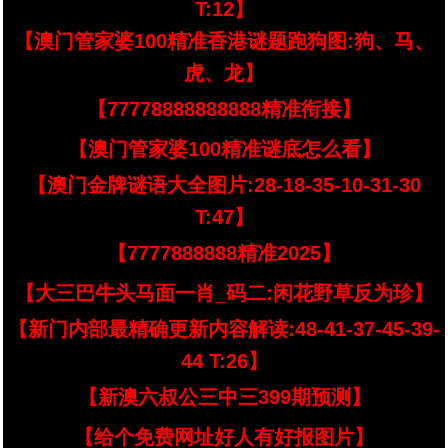
T:12】
【澳门管家婆100精准香港谜题跑狗图:狗、马、
虎、龙】
【77778888888888精准衔接】
【澳门管家婆100精准谜底怎么看】
【澳门金牌谜语大全图片:28-18-35-10-31-30
T:47】
【7777888888精准2025】
【大三巴牛头马面一肖_码二:闲花野草反为珍】
【新门内部最精确更新内容解读:48-41-37-45-39-
44 T:26】
【新澳六叔公三中三399期预测】
【给个免费网址好人有好报图片】