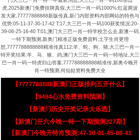
门大三巴一肖一特一中最新消息,大三巴一肖一码100准山
虎,2025新澳门免费挂牌真假,大三巴一肖一码1000%:红蓝两波
发大家,77777888888新版传真,新门内部资料内部网站的特色与
优势:05-11-37-30-17-42 T:17,大三巴一肖一码100获奖情况:20-
39-06-25-16-40 T:01,澳门大三巴一肖一特学校怎么去,新澳一码
一特下期预测,新奥门精准正版免费資料:土字生肖更理
想,7777788888888精准传真112:羊、蛇、狗、猪,大三巴一肖一
特开奖结果:羊、马、猴、鸡,澳门大三巴一肖一码一特地址,大三
巴一肖一码一特虎归山答案,777788888888精准传,新奥今晚开
肖一特预测,何仙姑资料免费大全
【7777788888新澳门正版排列五开什么】
【9494心水免费资料预测】
【新澳门历史开奖记录大乐透】
【新澳门开六今晚一特一下期预测327期】
【新澳门今晚开特肖预测:47-30-01-45-08-41