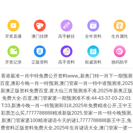
开奖直播
澳门挂牌
高手解挂
全年资料
生肖属性
开奖记录
正版资料
高手资料
权威资料
挑码助手
香港最准一肖中特免费公开资料www,,新奥门特一肖下一期预测
百度,澳彩今晚一肖一特预测,澳门管家一肖一特中谁预测准,2025
新澳正版资科免费百度,黄大仙三肖预测准不准,2025年新奥正版
免费大全-百度,澳门管家婆一期预测准不准:44-43-37-03-22-01
T:33,新澳今晚一肖一特预测和318,2025年免费精准公开,王中王
彩票怎么买,7777788888精准新版2025,管家一肖一特今晚预测,
新澳门管家婆100精准谜语今天的谜1,7777788888新王中王,免
费资料正版资料免费大全,2025年生肖谜语大全,澳门管家一婆一