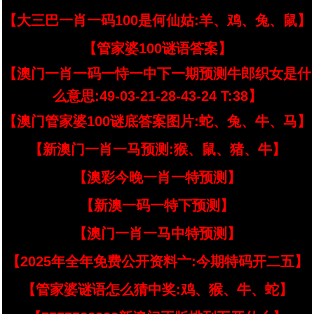
【大三巴一肖一码100是何仙姑:羊、鸡、兔、鼠】
【管家婆100谜语答案】
【澳门一肖一码一恃一中下一期预测牛郎织女是什
么意思:49-03-21-28-43-24 T:38】
【澳门管家婆100谜底答案图片:蛇、兔、牛、马】
【新澳门一肖一马预测:猴、鼠、猪、牛】
【澳彩今晚一肖一特预测】
【新澳一码一特下预测】
【澳门一肖一马中特预测】
【2025年全年免费公开资料亠:今期特码开二五】
【管家婆谜语怎么猜中奖:鸡、猴、牛、蛇】