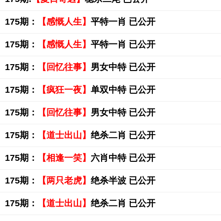
175期：
【感慨人生】
平特一肖 已公开
175期：
【感慨人生】
平特一肖 已公开
175期：
【回忆往事】
男女中特 已公开
175期：
【疯狂一夜】
单双中特 已公开
175期：
【回忆往事】
男女中特 已公开
175期：
【道士出山】
绝杀二肖 已公开
175期：
【相逢一笑】
六肖中特 已公开
175期：
【两只老虎】
绝杀半波 已公开
175期：
【道士出山】
绝杀二肖 已公开