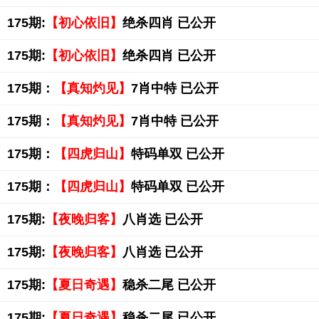
175期:
【初心依旧】
绝杀四肖 已公开
175期:
【初心依旧】
绝杀四肖 已公开
175期：
【真知灼见】
7肖中特 已公开
175期：
【真知灼见】
7肖中特 已公开
175期：
【四虎归山】
特码单双 已公开
175期：
【四虎归山】
特码单双 已公开
175期:
【夜晚归客】
八肖选 已公开
175期:
【夜晚归客】
八肖选 已公开
175期:
【夏日奇遇】
稳杀二尾 已公开
175期:
【夏日奇遇】
稳杀二尾 已公开