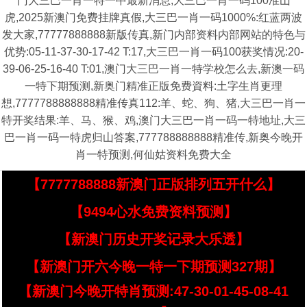
门大三巴一肖一特一中最新消息,大三巴一肖一码100准山
虎,2025新澳门免费挂牌真假,大三巴一肖一码1000%:红蓝两波
发大家,77777888888新版传真,新门内部资料内部网站的特色与
优势:05-11-37-30-17-42 T:17,大三巴一肖一码100获奖情况:20-
39-06-25-16-40 T:01,澳门大三巴一肖一特学校怎么去,新澳一码
一特下期预测,新奥门精准正版免费資料:土字生肖更理
想,7777788888888精准传真112:羊、蛇、狗、猪,大三巴一肖一
特开奖结果:羊、马、猴、鸡,澳门大三巴一肖一码一特地址,大三
巴一肖一码一特虎归山答案,777788888888精准传,新奥今晚开
肖一特预测,何仙姑资料免费大全
【7777788888新澳门正版排列五开什么】
【9494心水免费资料预测】
【新澳门历史开奖记录大乐透】
【新澳门开六今晚一特一下期预测327期】
【新澳门今晚开特肖预测:47-30-01-45-08-41