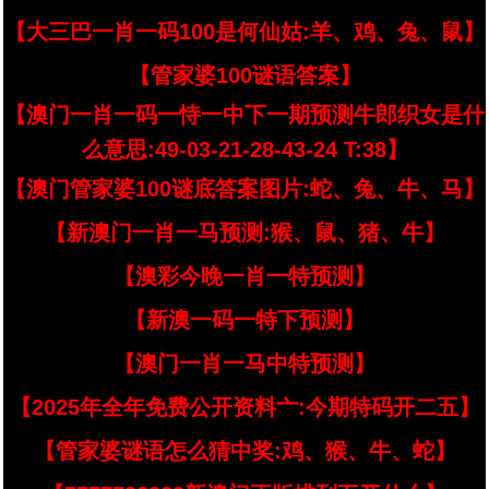
【大三巴一肖一码100是何仙姑:羊、鸡、兔、鼠】
【管家婆100谜语答案】
【澳门一肖一码一恃一中下一期预测牛郎织女是什
么意思:49-03-21-28-43-24 T:38】
【澳门管家婆100谜底答案图片:蛇、兔、牛、马】
【新澳门一肖一马预测:猴、鼠、猪、牛】
【澳彩今晚一肖一特预测】
【新澳一码一特下预测】
【澳门一肖一马中特预测】
【2025年全年免费公开资料亠:今期特码开二五】
【管家婆谜语怎么猜中奖:鸡、猴、牛、蛇】