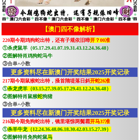
【澳门四不像解析】
220期今期鸡狗蛇出特，还有子规依旧啼
开？00准
①杀虎鼠羊（05.17.29.41.07.19.31.43.12.24.36.48）
②图解特肖鸡狗蛇马牛
③合单+小数
更多资料尽在新澳门开奖结果2025开奖记录
217期今期鼠猴蛇出特，搔首隋堤落日斜
开蛇26准
①
杀龙虎羊（03.15.27.39.05.17.29.41.12.24.36.48）
②图解特肖鼠猴
蛇
狗猪
③合单+小数
更多资料尽在新澳门开奖结果2025开奖记录
216期今期免狗蛇出特，镜里堪惊两鬓霜
开马37准
①
杀羊牛龙（12.24.36.48.06.18.30.42.03.15.27.39）
②图解特肖免狗蛇鼠
马