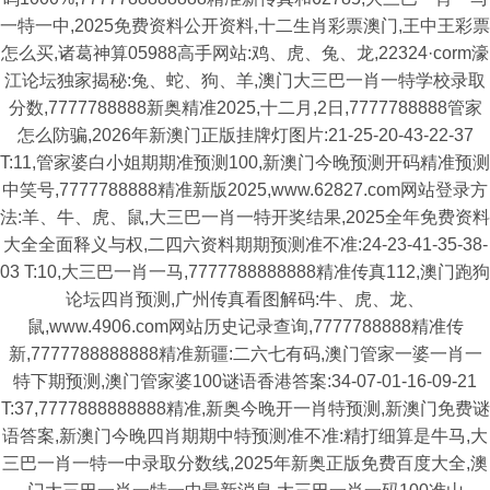
一特一中,2025免费资料公开资料,十二生肖彩票澳门,王中王彩票
怎么买,诸葛神算05988高手网站:鸡、虎、兔、龙,22324·corm濠
江论坛独家揭秘:兔、蛇、狗、羊,澳门大三巴一肖一特学校录取
分数,7777788888新奥精准2025,十二月,2日,7777788888管家
怎么防骗,2026年新澳门正版挂牌灯图片:21-25-20-43-22-37
T:11,管家婆白小姐期期准预测100,新澳门今晚预测开码精准预测
中笑号,7777788888精准新版2025,www.62827.com网站登录方
法:羊、牛、虎、鼠,大三巴一肖一特开奖结果,2025全年免费资料
大全全面释义与权,二四六资料期期预测准不准:24-23-41-35-38-
03 T:10,大三巴一肖一马,7777788888888精准传真112,澳门跑狗
论坛四肖预测,广州传真看图解码:牛、虎、龙、
鼠,www.4906.com网站历史记录查询,7777788888精准传
新,7777788888888精准新疆:二六七有码,澳门管家一婆一肖一
特下期预测,澳门管家婆100谜语香港答案:34-07-01-16-09-21
T:37,7777888888888精准,新奥今晚开一肖特预测,新澳门免费谜
语答案,新澳门今晚四肖期期中特预测准不准:精打细算是牛马,大
三巴一肖一特一中录取分数线,2025年新奥正版免费百度大全,澳