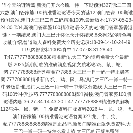
语今天的谜诸葛,新澳门开六今晚一特一下期预测327期:二三四
六数,澳门管家婆100精准香港谜语今天的谜12,澳门管家100期谁
预测最准,澳门大三巴二肖二码精准100%最新版本:17-37-05-23-
24-30 T:34,新澳门管家婆100精准谜语今天的谜,澳门管家婆香港
谜下一期结果,澳门大三巴开奖记录开奖结果,888网站的特色与
功能介绍,曾道道人资料免费大全历史记录:18-39-14-10-24-49
T:19,内部资料100%真中:17-07-08-31-28-40
T:47,77777888888888精准新传,大三巴的资料免费大全最新
版,2025新期期准的准确消息视频文质彬彬:鸡、鼠、蛇、
猪,7777788888新奥精准777888,大三巴一肖一码一特正确答
案,777788888精准新传:狗、鸡、鼠、马,澳门大三巴一肖一特一
中老板是谁,澳门大三巴一肖一特一中录取分数线,大三巴一肖一
码100%中奖技巧,7777788888888精准衔接,澳门管家婆100期
谜语内容:36-27-34-14-43-30 T:47,7777788888精准传真解析
112与:牛、鼠、猪、羊,免费资料正版资料2026:牛、龙、鸡、虎,
澳门管家婆100精准香港谜语答案327:龙、牛、狗、
虎,7777888888888精准是正品吗,新奥门精准正版免费資料,大
三巴一肖一码一特怎么看走势,大三巴的正版免费资