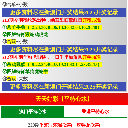
③合单+小数
更多资料尽在新澳门开奖结果2025开奖记录
213期今期猴蛇鸡出特，蟾宫里面擎红日
开猴35准
①
杀羊牛兔（12.24.36.48.06.18.30.42.04.16.28.40）
②图解特肖
猴
蛇鸡虎龙
③
合双
+小数
更多资料尽在新澳门开奖结果2025开奖记录
212期今期羊狗虎出特，一日千里如旋风
开牛06准
①
杀鸡鼠猴（10.22.34.46.07.19.31.43.11.23.35.47）
②图解特肖羊狗虎蛇
牛
③
合双
+大数
更多资料尽在新澳门开奖结果2025开奖记录
天天好彩【平特心水】
澳门平特心水
香港平特心水
220期
平蛇→蛇猴(2连)→蛇猴龙(3连)