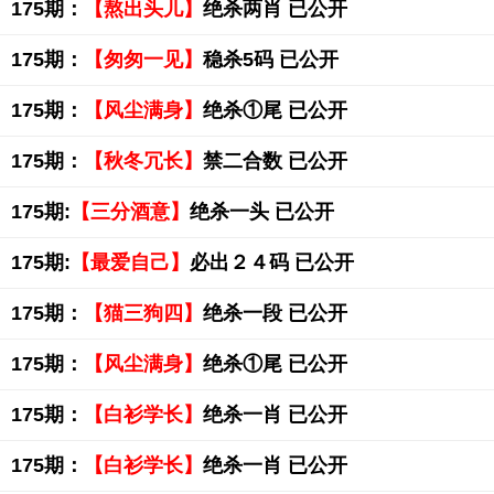
175期：
【熬出头儿】
绝杀两肖 已公开
175期：
【匆匆一见】
稳杀5码 已公开
175期：
【风尘满身】
绝杀①尾 已公开
175期：
【秋冬冗长】
禁二合数 已公开
175期:
【三分酒意】
绝杀一头 已公开
175期:
【最爱自己】
必出２４码 已公开
175期：
【猫三狗四】
绝杀一段 已公开
175期：
【风尘满身】
绝杀①尾 已公开
175期：
【白衫学长】
绝杀一肖 已公开
175期：
【白衫学长】
绝杀一肖 已公开