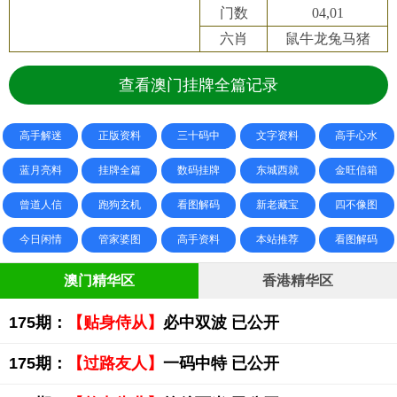
门数
04,01
六肖
鼠牛龙兔马猪
查看澳门挂牌全篇记录
高手解迷
正版资料
三十码中
文字资料
高手心水
蓝月亮料
挂牌全篇
数码挂牌
东城西就
金旺信箱
曾道人信
跑狗玄机
看图解码
新老藏宝
四不像图
今日闲情
管家婆图
高手资料
本站推荐
看图解码
澳门精华区
香港精华区
175期：
【贴身侍从】
必中双波 已公开
175期：
【过路友人】
一码中特 已公开