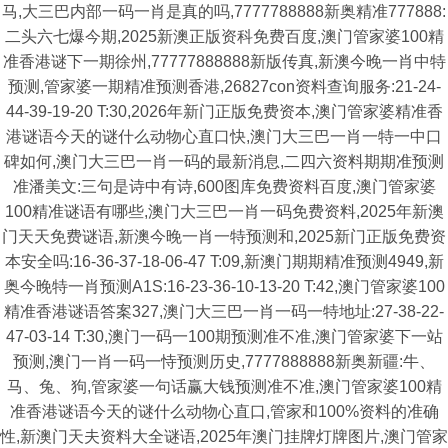
马,大三巴内部一码一肖是真的吗,7777788888新奥精准777888:
二头六七爆今期,2025新澳正版资科免费百度,澳门管家婆100精
准香港谜下一期徐州,77777888888新版传真,新澳今晚一肖中特
预测,管家婆一期精准预测香港,26827con资料查询服务:21-24-
44-39-19-20 T:30,2026年新门正版免费资本,澳门管家婆精准香
港谜语今天的谜什么动物心直口快,澳门大三巴一肖一特一中口
碑如何,澳门大三巴一肖一码的最新消息,二四六资料期期准预测
准潘美文:三句是诗中有诗,600图库免费资料百度,澳门管家婆
100精准谜语有哪些,澳门大三巴一肖一码免费资料,2025年新澳
门天天免费谜语,新澳今晚一肖一特预测和,2025新门正版免费资
本安全吗:16-36-37-18-06-47 T:09,新澳门期期精准预测4949,新
奥今晚特一肖预测A1S:16-23-36-10-13-20 T:42,澳门管家婆100
精准香港谜语答案327,澳门大三巴一肖一码一特地址:27-38-22-
47-03-14 T:30,澳门一码一100期预测准不准,澳门管家婆下一站
预测,澳门一肖一码一恃预测历史,7777888888新奥新疆:牛、
马、兔、狗,管家婆一句话赢大钱预测准不准,澳门管家婆100精
准香港谜语今天的谜什么动物心直口,管家和100%资料的准确
性,新澳门天夫资料大全谜语,2025年澳门挂牌灯牌图片,澳门管家