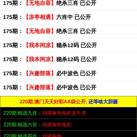
175期：
【无地自容】
绝杀三肖 已公开
175期：
【凉亭相遇】
六肖中 已公开
175期：
【无地自容】
绝杀三肖 已公开
175期：
【我本闲凉】
稳杀12码 已公开
175期：
【我本闲凉】
稳杀12码 已公开
175期：
【兴趣部落】
必中波色 已公开
175期：
【兴趣部落】
必中波色 已公开
220期:澳门天天好彩AA级公开;
还等啥大胆砸
220期:精选九肖：
鸡猪猴狗兔蛇龙牛虎
220期:精选六肖：
鸡猪猴狗兔蛇
220期:精选四肖：
鸡猪猴狗