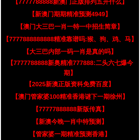
【7777788888新澳门正版排列五开什么】
【新澳门期期精准预测4949】
【澳门大三巴一肖一特一中招生简章】
【7777888888888精准靠谱吗:猴、狗、鸡、马】
【大三巴内部一码一肖是真的吗】
【7777788888新奥精准777888:二头六七爆今
期】
【2025新澳正版资科免费百度】
【澳门管家婆100精准香港谜下一期徐州】
【77777888888新版传真】
【新澳今晚一肖中特预测】
【管家婆一期精准预测香港】