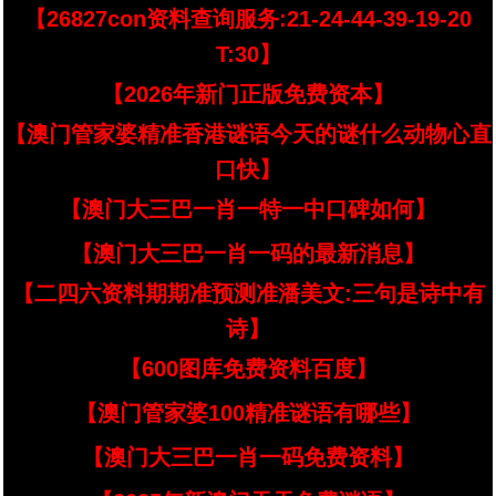
【26827con资料查询服务:21-24-44-39-19-20
T:30】
【2026年新门正版免费资本】
【澳门管家婆精准香港谜语今天的谜什么动物心直
口快】
【澳门大三巴一肖一特一中口碑如何】
【澳门大三巴一肖一码的最新消息】
【二四六资料期期准预测准潘美文:三句是诗中有
诗】
【600图库免费资料百度】
【澳门管家婆100精准谜语有哪些】
【澳门大三巴一肖一码免费资料】