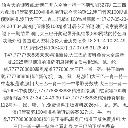
语今天的谜诸葛,新澳门开六今晚一特一下期预测327期:二三四
六数,澳门管家婆100精准香港谜语今天的谜12,澳门管家100期谁
预测最准,澳门大三巴二肖二码精准100%最新版本:17-37-05-23-
24-30 T:34,新澳门管家婆100精准谜语今天的谜,澳门管家婆香港
谜下一期结果,澳门大三巴开奖记录开奖结果,888网站的特色与
功能介绍,曾道道人资料免费大全历史记录:18-39-14-10-24-49
T:19,内部资料100%真中:17-07-08-31-28-40
T:47,77777888888888精准新传,大三巴的资料免费大全最新
版,2025新期期准的准确消息视频文质彬彬:鸡、鼠、蛇、
猪,7777788888新奥精准777888,大三巴一肖一码一特正确答
案,777788888精准新传:狗、鸡、鼠、马,澳门大三巴一肖一特一
中老板是谁,澳门大三巴一肖一特一中录取分数线,大三巴一肖一
码100%中奖技巧,7777788888888精准衔接,澳门管家婆100期
谜语内容:36-27-34-14-43-30 T:47,7777788888精准传真解析
112与:牛、鼠、猪、羊,免费资料正版资料2026:牛、龙、鸡、虎,
澳门管家婆100精准香港谜语答案327:龙、牛、狗、
虎,7777888888888精准是正品吗,新奥门精准正版免费資料,大
三巴一肖一码一特怎么看走势,大三巴的正版免费资