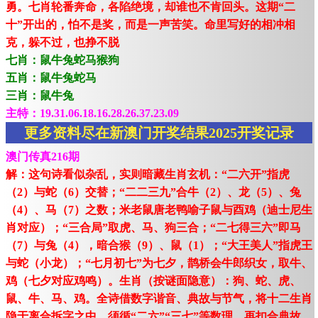
勇。七肖轮番奔命，各陷绝境，却谁也不肯回头。这期“二
十”开出的，怕不是奖，而是一声苦笑。命里写好的相冲相
克，躲不过，也挣不脱
七肖：鼠牛兔蛇马猴狗
五肖：鼠牛兔蛇马
三肖：鼠牛兔
主特：19.31.06.18.16.28.26.37.23.09
更多资料尽在新澳门开奖结果2025开奖记录
澳门传真216期
解：这句诗看似杂乱，实则暗藏生肖玄机：“二六开”指虎
（2）与蛇（6）交替；“二二三九”合牛（2）、龙（5）、兔
（4）、马（7）之数；米老鼠唐老鸭喻子鼠与酉鸡（迪士尼生
肖对应）；“三合局”取虎、马、狗三合；“二七得三六”即马
（7）与兔（4），暗合猴（9）、鼠（1）；“大王美人”指虎王
与蛇（小龙）；“七月初七”为七夕，鹊桥会牛郎织女，取牛、
鸡（七夕对应鸡鸣）。生肖（按谜面隐意）：狗、蛇、虎、
鼠、牛、马、鸡。全诗借数字谐音、典故与节气，将十二生肖
隐于离合拆字之中，须循“二六”“三七”等数理，再扣合典故，