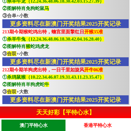
①
杀羊牛龙（12.24.36.48.06.18.30.42.03.15.27.39）
②图解特肖免狗蛇鼠
马
③合单+小数
更多资料尽在新澳门开奖结果2025开奖记录
213期今期猴蛇鸡出特，蟾宫里面擎红日
开猴35准
①
杀羊牛兔（12.24.36.48.06.18.30.42.04.16.28.40）
②图解特肖
猴
蛇鸡虎龙
③
合双
+小数
更多资料尽在新澳门开奖结果2025开奖记录
212期今期羊狗虎出特，一日千里如旋风
开牛06准
①
杀鸡鼠猴（10.22.34.46.07.19.31.43.11.23.35.47）
②图解特肖羊狗虎蛇
牛
③
合双
+大数
更多资料尽在新澳门开奖结果2025开奖记录
天天好彩【平特心水】
澳门平特心水
香港平特心水