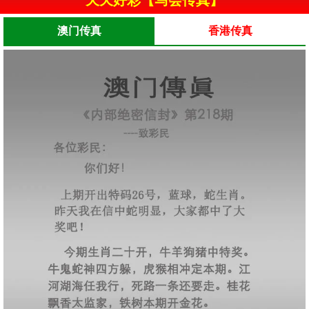
天天好彩【马会传真】
澳门传真
香港传真