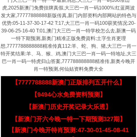
门大三巴一肖一特一中最新消息,大三巴一肖一码100准山
虎,2025新澳门免费挂牌真假,大三巴一肖一码1000%:红蓝两波
发大家,77777888888新版传真,新门内部资料内部网站的特色与
优势:05-11-37-30-17-42 T:17,大三巴一肖一码100获奖情况:20-
39-06-25-16-40 T:01,澳门大三巴一肖一特学校怎么去,新澳一码
一特下期预测,新奥门精准正版免费資料:土字生肖更理
想,7777788888888精准传真112:羊、蛇、狗、猪,大三巴一肖一
特开奖结果:羊、马、猴、鸡,澳门大三巴一肖一码一特地址,大三
巴一肖一码一特虎归山答案,777788888888精准传,新奥今晚开
肖一特预测,何仙姑资料免费大全
【7777788888新澳门正版排列五开什么】
【9494心水免费资料预测】
【新澳门历史开奖记录大乐透】
【新澳门开六今晚一特一下期预测327期】
【新澳门今晚开特肖预测:47-30-01-45-08-41