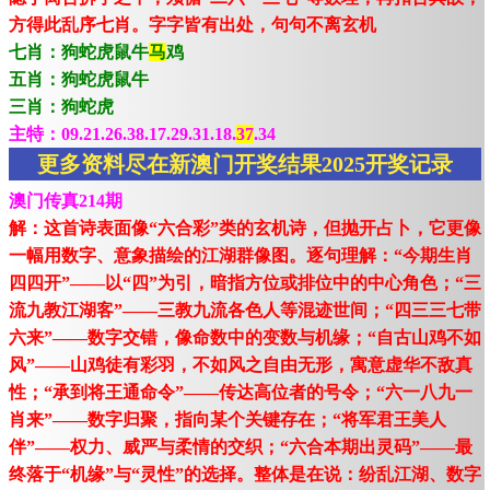
方得此乱序七肖。字字皆有出处，句句不离玄机
七肖：狗蛇虎鼠牛
马
鸡
五肖：狗蛇虎鼠牛
三肖：狗蛇虎
主特：09.21.26.38.17.29.31.18.
37
.34
更多资料尽在新澳门开奖结果2025开奖记录
澳门传真214期
解：这首诗表面像“六合彩”类的玄机诗，但抛开占卜，它更像
一幅用数字、意象描绘的江湖群像图。逐句理解：“今期生肖
四四开”——以“四”为引，暗指方位或排位中的中心角色；“三
流九教江湖客”——三教九流各色人等混迹世间；“四三三七带
六来”——数字交错，像命数中的变数与机缘；“自古山鸡不如
风”——山鸡徒有彩羽，不如风之自由无形，寓意虚华不敌真
性；“承到将王通命令”——传达高位者的号令；“六一八九一
肖来”——数字归聚，指向某个关键存在；“将军君王美人
伴”——权力、威严与柔情的交织；“六合本期出灵码”——最
终落于“机缘”与“灵性”的选择。整体是在说：纷乱江湖、数字