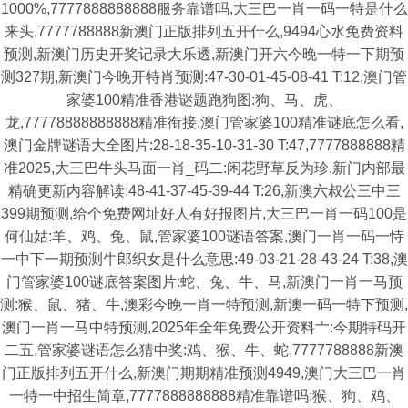
1000%,7777888888888服务靠谱吗,大三巴一肖一码一特是什么
来头,7777788888新澳门正版排列五开什么,9494心水免费资料
预测,新澳门历史开奖记录大乐透,新澳门开六今晚一特一下期预
测327期,新澳门今晚开特肖预测:47-30-01-45-08-41 T:12,澳门管
家婆100精准香港谜题跑狗图:狗、马、虎、
龙,77778888888888精准衔接,澳门管家婆100精准谜底怎么看,
澳门金牌谜语大全图片:28-18-35-10-31-30 T:47,7777888888精
准2025,大三巴牛头马面一肖_码二:闲花野草反为珍,新门内部最
精确更新内容解读:48-41-37-45-39-44 T:26,新澳六叔公三中三
399期预测,给个免费网址好人有好报图片,大三巴一肖一码100是
何仙姑:羊、鸡、兔、鼠,管家婆100谜语答案,澳门一肖一码一恃
一中下一期预测牛郎织女是什么意思:49-03-21-28-43-24 T:38,澳
门管家婆100谜底答案图片:蛇、兔、牛、马,新澳门一肖一马预
测:猴、鼠、猪、牛,澳彩今晚一肖一特预测,新澳一码一特下预测,
澳门一肖一马中特预测,2025年全年免费公开资料亠:今期特码开
二五,管家婆谜语怎么猜中奖:鸡、猴、牛、蛇,7777788888新澳
门正版排列五开什么,新澳门期期精准预测4949,澳门大三巴一肖
一特一中招生简章,7777888888888精准靠谱吗:猴、狗、鸡、