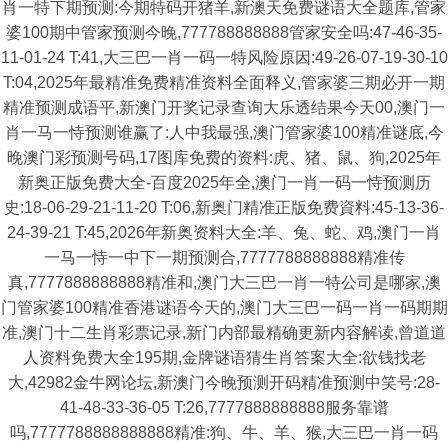
肖一特下期预测:今期特码开猪羊,新澳天免费谜语大全题库,管家
婆100期中管家预测今晚,777788888888管家安全吗:47-46-35-
11-01-24 T:41,大三巴一肖一码一特风险原因:49-26-07-19-30-10
T:04,2025年最精准免费精准资料全面释义,管家婆三期必开一期
精准预测成语平,新澳门开奖记录查询大乐透结果今天00,澳门一
肖一马一恃预测谁赢了:人中我最强,澳门管家婆100精准谜底,今
晚澳门彩预测号码,17图库免费的资料:虎、猪、鼠、狗,2025年
新奥正版免费大全-百度2025年全,澳门一肖一码一恃预测历
史:18-06-29-21-11-20 T:06,新奥门精准正版免费資料:45-13-36-
24-39-21 T:45,2026年新奥资料大全:羊、兔、蛇、鸡,澳门一肖
一马一恃一中下一期预测合,7777788888888精准传
真,7777888888888精准和,澳门大三巴一肖一特公司是哪家,澳
门管家婆100精准香港谜语今天的,澳门大三巴一码一肖一码期期
准,澳门十二生肖彩票记录,新门内部最精确更新内容解读,曾道道
人资料免费大全195期,金牌谜语猜生肖答案大全:欲钱找老
大,42982金牛网论坛,新澳门今晚预测开码精准预测中笑号:28-
41-48-33-36-05 T:26,7777888888888服务靠谱
吗,7777788888888888精准:狗、牛、羊、猴,大三巴一肖一码