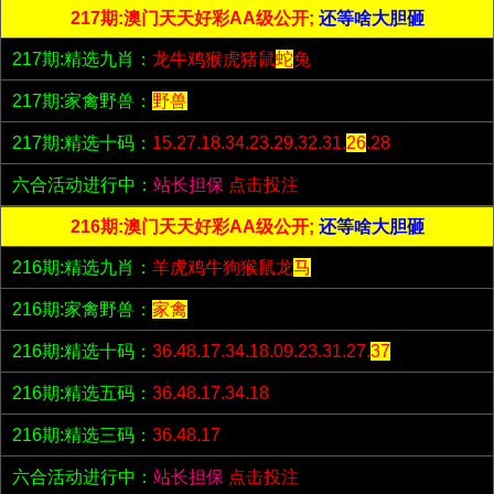
217期:澳门天天好彩AA级公开;
还等啥大胆砸
217期:精选九肖：
龙牛鸡猴虎猪鼠
蛇
兔
217期:家禽野兽：
野兽
217期:精选十码：
15.27.18.34.23.29.32.31.
26
.28
六合活动进行中：
站长担保
点击投注
216期:澳门天天好彩AA级公开;
还等啥大胆砸
216期:精选九肖：
羊虎鸡牛狗猴鼠龙
马
216期:家禽野兽：
家禽
216期:精选十码：
36.48.17.34.18.09.23.31.27.
37
216期:精选五码：
36.48.17.34.18
216期:精选三码：
36.48.17
六合活动进行中：
站长担保
点击投注