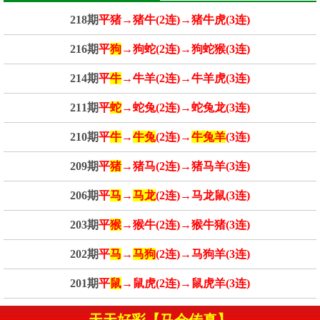
218期
平猪→猪牛(2连)→猪牛虎(3连)
216期
平
狗
→狗蛇(2连)→狗蛇猴(3连)
214期
平
牛
→牛羊(2连)→牛羊虎(3连)
211期
平
蛇
→蛇兔(2连)→蛇兔龙(3连)
210期
平
牛
→
牛兔
(2连)→
牛兔羊
(3连)
209期
平
猪
→猪马(2连)→猪马羊(3连)
206期
平
马
→
马龙
(2连)→马龙鼠(3连)
203期
平
猴
→猴牛(2连)→猴牛猪(3连)
202期
平
马
→
马狗
(2连)→马狗羊(3连)
201期
平
鼠
→鼠虎(2连)→鼠虎羊(3连)