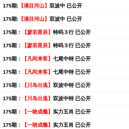
175期:
【满目河山】
双波中 已公开
175期:
【满目河山】
双波中 已公开
175期：
【寥若星辰】
特码３行 已公开
175期：
【寥若星辰】
特码３行 已公开
175期：
【凡间来客】
七尾中特 已公开
175期：
【凡间来客】
七尾中特 已公开
175期：
【川岛出逃】
双波中特 已公开
175期：
【川岛出逃】
双波中特 已公开
175期：
【一吻成瘾】
实力五肖 已公开
175期：
【一吻成瘾】
实力五肖 已公开