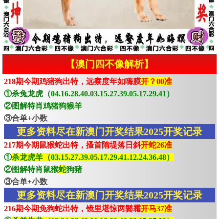
【澳门四不像解析】
218期今期鸡猪狗出特，远察度年如嗨膜
开？00准
①杀兔龙虎（04.16.28.40.03.15.27.39.05.17.29.41）
②图解特肖鸡猪狗猴羊
③合单+小数
更多资料尽在新澳门开奖结果2025开奖记录
217期今期鼠猴蛇出特，搔首隋堤落日斜
开蛇26准
①
杀龙虎羊（03.15.27.39.05.17.29.41.12.24.36.48）
②图解特肖鼠猴
蛇
狗猪
③合单+小数
更多资料尽在新澳门开奖结果2025开奖记录
216期今期免狗蛇出特，镜里堪惊两鬓霜
开马37准