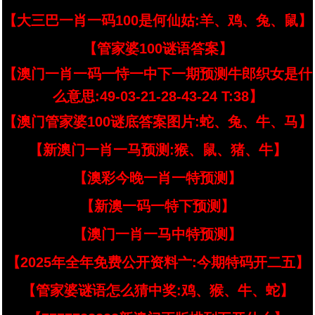
【大三巴一肖一码100是何仙姑:羊、鸡、兔、鼠】
【管家婆100谜语答案】
【澳门一肖一码一恃一中下一期预测牛郎织女是什
么意思:49-03-21-28-43-24 T:38】
【澳门管家婆100谜底答案图片:蛇、兔、牛、马】
【新澳门一肖一马预测:猴、鼠、猪、牛】
【澳彩今晚一肖一特预测】
【新澳一码一特下预测】
【澳门一肖一马中特预测】
【2025年全年免费公开资料亠:今期特码开二五】
【管家婆谜语怎么猜中奖:鸡、猴、牛、蛇】