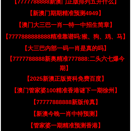
【7777788888新澳门正版排列五开什么】
【新澳门期期精准预测4949】
【澳门大三巴一肖一特一中招生简章】
【7777888888888精准靠谱吗:猴、狗、鸡、马】
【大三巴内部一码一肖是真的吗】
【7777788888新奥精准777888:二头六七爆今
期】
【2025新澳正版资科免费百度】
【澳门管家婆100精准香港谜下一期徐州】
【77777888888新版传真】
【新澳今晚一肖中特预测】
【管家婆一期精准预测香港】