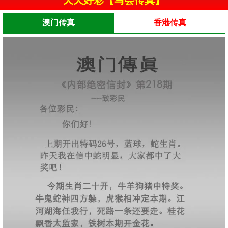
天天好彩【马会传真】
澳门传真
香港传真