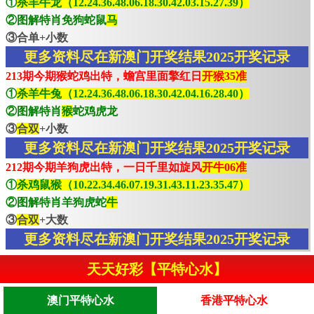
①
杀羊牛龙（12.24.36.48.06.18.30.42.03.15.27.39）
②图解特肖免狗蛇鼠
马
③合单+小数
更多资料尽在新澳门开奖结果2025开奖记录
213期今期猴蛇鸡出特，蟾宫里面擎红日
开猴35准
①
杀羊牛兔（12.24.36.48.06.18.30.42.04.16.28.40）
②图解特肖
猴
蛇鸡虎龙
③
合双
+小数
更多资料尽在新澳门开奖结果2025开奖记录
212期今期羊狗虎出特，一日千里如旋风
开牛06准
①
杀鸡鼠猴（10.22.34.46.07.19.31.43.11.23.35.47）
②图解特肖羊狗虎蛇
牛
③
合双
+大数
更多资料尽在新澳门开奖结果2025开奖记录
天天好彩【平特心水】
澳门平特心水
香港平特心水