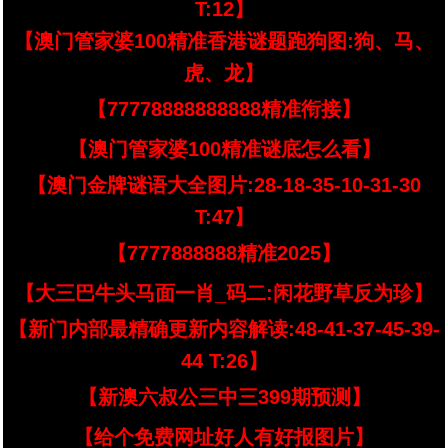
T:12】
【澳门管家婆100精准香港谜题跑狗图:狗、马、
虎、龙】
【77778888888888精准衔接】
【澳门管家婆100精准谜底怎么看】
【澳门金牌谜语大全图片:28-18-35-10-31-30
T:47】
【7777888888精准2025】
【大三巴牛头马面一肖_码二:闲花野草反为珍】
【新门内部最精确更新内容解读:48-41-37-45-39-
44 T:26】
【新澳六叔公三中三399期预测】
【给个免费网址好人有好报图片】