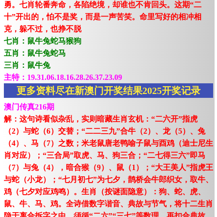
勇。七肖轮番奔命，各陷绝境，却谁也不肯回头。这期“二
十”开出的，怕不是奖，而是一声苦笑。命里写好的相冲相
克，躲不过，也挣不脱
七肖：鼠牛兔蛇马猴狗
五肖：鼠牛兔蛇马
三肖：鼠牛兔
主特：19.31.06.18.16.28.26.37.23.09
更多资料尽在新澳门开奖结果2025开奖记录
澳门传真216期
解：这句诗看似杂乱，实则暗藏生肖玄机：“二六开”指虎
（2）与蛇（6）交替；“二二三九”合牛（2）、龙（5）、兔
（4）、马（7）之数；米老鼠唐老鸭喻子鼠与酉鸡（迪士尼生
肖对应）；“三合局”取虎、马、狗三合；“二七得三六”即马
（7）与兔（4），暗合猴（9）、鼠（1）；“大王美人”指虎王
与蛇（小龙）；“七月初七”为七夕，鹊桥会牛郎织女，取牛、
鸡（七夕对应鸡鸣）。生肖（按谜面隐意）：狗、蛇、虎、
鼠、牛、马、鸡。全诗借数字谐音、典故与节气，将十二生肖
隐于离合拆字之中，须循“二六”“三七”等数理，再扣合典故，