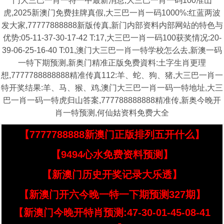
门大三巴一肖一特一中最新消息,大三巴一肖一码100准山
虎,2025新澳门免费挂牌真假,大三巴一肖一码1000%:红蓝两波
发大家,77777888888新版传真,新门内部资料内部网站的特色与
优势:05-11-37-30-17-42 T:17,大三巴一肖一码100获奖情况:20-
39-06-25-16-40 T:01,澳门大三巴一肖一特学校怎么去,新澳一码
一特下期预测,新奥门精准正版免费資料:土字生肖更理
想,7777788888888精准传真112:羊、蛇、狗、猪,大三巴一肖一
特开奖结果:羊、马、猴、鸡,澳门大三巴一肖一码一特地址,大三
巴一肖一码一特虎归山答案,777788888888精准传,新奥今晚开
肖一特预测,何仙姑资料免费大全
【7777788888新澳门正版排列五开什么】
【9494心水免费资料预测】
【新澳门历史开奖记录大乐透】
【新澳门开六今晚一特一下期预测327期】
【新澳门今晚开特肖预测:47-30-01-45-08-41