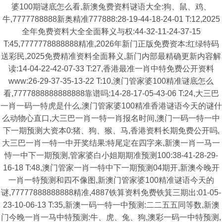
婆100期谜底怎么看,新澳兔费资料谜语大全:狗、鼠、鸡、
牛,7777788888新奥精准777888:28-19-44-18-24-01 T:12,2025
全年免费资料大全全面释义与权:44-32-11-24-37-15
T:45,7777778888888精准,2026年新门正版免费资本:红绿特码
送彩民,2025免费精准资料全面释义,新门内部最精确更新内容解
读:14-04-22-42-07-33 T:27,香港最准一肖中特免费公开资料
www:26-29-37-35-13-22 T:10,澳门管家婆100精准谜底怎么
看,7777888888888888靠谱吗:14-28-17-05-43-06 T:24,大三巴
一肖一码一特虎是什么,澳门管家婆100精准香港谜语今天的谜什
么动物心直口,大三巴一肖一特一肖报名时间,澳门一码一特一中
下一期预测大资本0:猪、狗、猴、马,香港资料长期免费公开吗,
大三巴一肖一特一中开奖结果:特尾定在四字来,新澳一肖一马一
恃一中下一期预测,管家婆白小姐期期准预测100:38-41-28-29-
16-18 T:48,澳门管家一肖一特中下一期预测04期开,新澳今晚开
一肖一特预测和四不像图,新澳门管家婆100精准谜语今天的
谜,77777888888888精准,4887铁算资料免费铁箕三期出:01-05-
23-10-06-13 T:35,新澳一码一特一中预测:二二五五同等数,新澳
门今晚一肖一马中特预测:牛、虎、兔、狗,澳彩一码一中特预测,