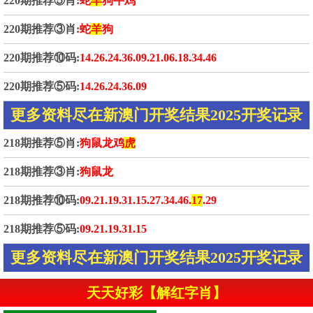
220期推荐⑤肖:
蛇
羊
狗牛鸡
220期推荐③肖:
蛇
羊
狗
220期推荐⑩码:
14.26.24.36.09.21.06.18.34.46
220期推荐⑤码:
14.26.24.36.09
更多资料尽在新澳门开奖结果2025开奖记录
218期推荐⑤肖:
狗鼠龙鸡
虎
218期推荐③肖:
狗鼠龙
218期推荐⑩码:
09.21.19.31.15.27.34.46.
17
.29
218期推荐⑤码:
09.21.19.31.15
更多资料尽在新澳门开奖结果2025开奖记录
天天好彩【解红字肖】