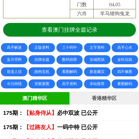
门数
04,05
六肖
羊马猪狗兔龙
查看澳门挂牌全篇记录
高手解迷
正版资料
三十码中
文字资料
高手心水
蓝月亮料
挂牌全篇
数码挂牌
东城西就
金旺信箱
曾道人信
跑狗玄机
看图解码
新老藏宝
四不像图
今日闲情
管家婆图
高手资料
本站推荐
看图解码
澳门精华区
香港精华区
175期：
【贴身侍从】
必中双波 已公开
175期：
【过路友人】
一码中特 已公开