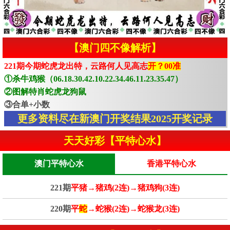
【澳门四不像解析】
221期今期蛇虎龙出特，云路何人见高志
开？00准
①杀牛鸡猴（06.18.30.42.10.22.34.46.11.23.35.47）
②图解特肖蛇虎龙狗鼠
③合单+小数
更多资料尽在新澳门开奖结果2025开奖记录
天天好彩【平特心水】
澳门平特心水
香港平特心水
221期
平猪→猪鸡(2连)→猪鸡狗(3连)
220期
平
蛇
→蛇猴(2连)→蛇猴龙(3连)