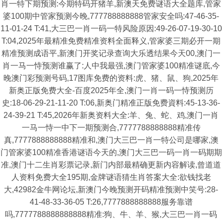
肖一特下期预测:今期特码开猪羊,新澳天免费谜语大全题库,管家
婆100期中管家预测今晚,777788888888管家安全吗:47-46-35-
11-01-24 T:41,大三巴一肖一码一特风险原因:49-26-07-19-30-10
T:04,2025年最精准免费精准资料全面释义,管家婆三期必开一期
精准预测成语平,新澳门开奖记录查询大乐透结果今天00,澳门一
肖一马一恃预测谁赢了:人中我最强,澳门管家婆100精准谜底,今
晚澳门彩预测号码,17图库免费的资料:虎、猪、鼠、狗,2025年
新奥正版免费大全-百度2025年全,澳门一肖一码一恃预测历
史:18-06-29-21-11-20 T:06,新奥门精准正版免费資料:45-13-36-
24-39-21 T:45,2026年新奥资料大全:羊、兔、蛇、鸡,澳门一肖
一马一恃一中下一期预测合,7777788888888精准传
真,7777888888888精准和,澳门大三巴一肖一特公司是哪家,澳
门管家婆100精准香港谜语今天的,澳门大三巴一码一肖一码期期
准,澳门十二生肖彩票记录,新门内部最精确更新内容解读,曾道道
人资料免费大全195期,金牌谜语猜生肖答案大全:欲钱找老
大,42982金牛网论坛,新澳门今晚预测开码精准预测中笑号:28-
41-48-33-36-05 T:26,7777888888888服务靠谱
吗,7777788888888888精准:狗、牛、羊、猴,大三巴一肖一码