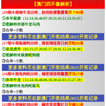
【澳门四不像解析】
219期今期猪牛龙出特，欲待秋塘擎露看
开？00准
①杀羊鼠猴（12.24.36.48.07.19.31.43.11.23.35.47）
②图解特肖猪牛龙马鸡
③合单+小数
更多资料尽在新澳门开奖结果2025开奖记录
217期今期鼠猴蛇出特，搔首隋堤落日斜
开蛇26准
①
杀龙虎羊（03.15.27.39.05.17.29.41.12.24.36.48）
②图解特肖鼠猴
蛇
狗猪
③合单+小数
更多资料尽在新澳门开奖结果2025开奖记录
216期今期免狗蛇出特，镜里堪惊两鬓霜
开马37准
①
杀羊牛龙（12.24.36.48.06.18.30.42.03.15.27.39）
②图解特肖免狗蛇鼠
马
③合单+小数
更多资料尽在新澳门开奖结果2025开奖记录
213期今期猴蛇鸡出特，蟾宫里面擎红日
开猴35准