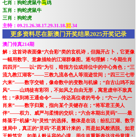
七肖：狗蛇虎鼠牛
马
鸡
五肖：狗蛇虎鼠牛
三肖：狗蛇虎
主特：09.21.26.38.17.29.31.18.
37
.34
更多资料尽在新澳门开奖结果2025开奖记录
澳门传真214期
解：这首诗表面像“六合彩”类的玄机诗，但抛开占卜，它更像
一幅用数字、意象描绘的江湖群像图。逐句理解：“今期生肖
四四开”——以“四”为引，暗指方位或排位中的中心角色；“三
流九教江湖客”——三教九流各色人等混迹世间；“四三三七带
六来”——数字交错，像命数中的变数与机缘；“自古山鸡不如
风”——山鸡徒有彩羽，不如风之自由无形，寓意虚华不敌真
性；“承到将王通命令”——传达高位者的号令；“六一八九一
肖来”——数字归聚，指向某个关键存在；“将军君王美人
伴”——权力、威严与柔情的交织；“六合本期出灵码”——最
终落于“机缘”与“灵性”的选择。整体是在说：纷乱江湖、数字
迷局中，真正的“灵码”不是算计来的，而是如风般洒脱、如君
王般笃定、如美人般从容的心境。用生肖重新表达这份意境：