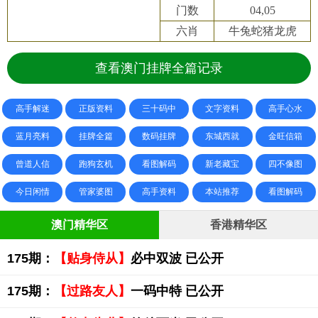
门数
04,05
六肖
牛兔蛇猪龙虎
查看澳门挂牌全篇记录
高手解迷
正版资料
三十码中
文字资料
高手心水
蓝月亮料
挂牌全篇
数码挂牌
东城西就
金旺信箱
曾道人信
跑狗玄机
看图解码
新老藏宝
四不像图
今日闲情
管家婆图
高手资料
本站推荐
看图解码
澳门精华区
香港精华区
175期：
【贴身侍从】
必中双波 已公开
175期：
【过路友人】
一码中特 已公开