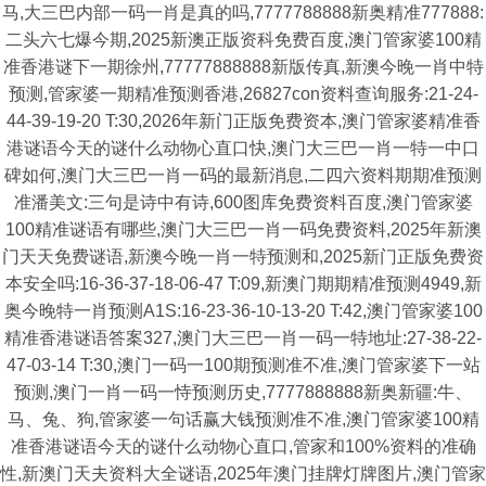
马,大三巴内部一码一肖是真的吗,7777788888新奥精准777888:
二头六七爆今期,2025新澳正版资科免费百度,澳门管家婆100精
准香港谜下一期徐州,77777888888新版传真,新澳今晚一肖中特
预测,管家婆一期精准预测香港,26827con资料查询服务:21-24-
44-39-19-20 T:30,2026年新门正版免费资本,澳门管家婆精准香
港谜语今天的谜什么动物心直口快,澳门大三巴一肖一特一中口
碑如何,澳门大三巴一肖一码的最新消息,二四六资料期期准预测
准潘美文:三句是诗中有诗,600图库免费资料百度,澳门管家婆
100精准谜语有哪些,澳门大三巴一肖一码免费资料,2025年新澳
门天天免费谜语,新澳今晚一肖一特预测和,2025新门正版免费资
本安全吗:16-36-37-18-06-47 T:09,新澳门期期精准预测4949,新
奥今晚特一肖预测A1S:16-23-36-10-13-20 T:42,澳门管家婆100
精准香港谜语答案327,澳门大三巴一肖一码一特地址:27-38-22-
47-03-14 T:30,澳门一码一100期预测准不准,澳门管家婆下一站
预测,澳门一肖一码一恃预测历史,7777888888新奥新疆:牛、
马、兔、狗,管家婆一句话赢大钱预测准不准,澳门管家婆100精
准香港谜语今天的谜什么动物心直口,管家和100%资料的准确
性,新澳门天夫资料大全谜语,2025年澳门挂牌灯牌图片,澳门管家