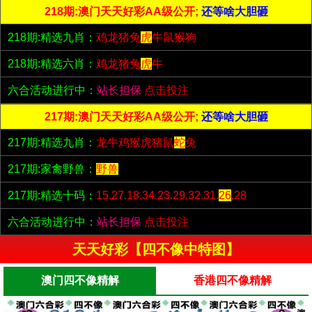
218期:澳门天天好彩AA级公开;
还等啥大胆砸
218期:精选九肖：
鸡龙猪兔
虎
牛鼠猴狗
218期:精选六肖：
鸡龙猪兔
虎
牛
六合活动进行中：
站长担保
点击投注
217期:澳门天天好彩AA级公开;
还等啥大胆砸
217期:精选九肖：
龙牛鸡猴虎猪鼠
蛇
兔
217期:家禽野兽：
野兽
217期:精选十码：
15.27.18.34.23.29.32.31.
26
.28
六合活动进行中：
站长担保
点击投注
天天好彩【四不像中特图】
澳门四不像精解
香港四不像精解