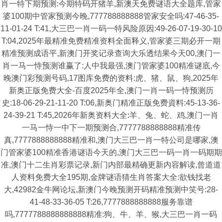
肖一特下期预测:今期特码开猪羊,新澳天免费谜语大全题库,管家
婆100期中管家预测今晚,777788888888管家安全吗:47-46-35-
11-01-24 T:41,大三巴一肖一码一特风险原因:49-26-07-19-30-10
T:04,2025年最精准免费精准资料全面释义,管家婆三期必开一期
精准预测成语平,新澳门开奖记录查询大乐透结果今天00,澳门一
肖一马一恃预测谁赢了:人中我最强,澳门管家婆100精准谜底,今
晚澳门彩预测号码,17图库免费的资料:虎、猪、鼠、狗,2025年
新奥正版免费大全-百度2025年全,澳门一肖一码一恃预测历
史:18-06-29-21-11-20 T:06,新奥门精准正版免费資料:45-13-36-
24-39-21 T:45,2026年新奥资料大全:羊、兔、蛇、鸡,澳门一肖
一马一恃一中下一期预测合,7777788888888精准传
真,7777888888888精准和,澳门大三巴一肖一特公司是哪家,澳
门管家婆100精准香港谜语今天的,澳门大三巴一码一肖一码期期
准,澳门十二生肖彩票记录,新门内部最精确更新内容解读,曾道道
人资料免费大全195期,金牌谜语猜生肖答案大全:欲钱找老
大,42982金牛网论坛,新澳门今晚预测开码精准预测中笑号:28-
41-48-33-36-05 T:26,7777888888888服务靠谱
吗,7777788888888888精准:狗、牛、羊、猴,大三巴一肖一码