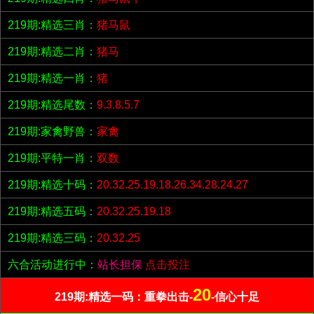
219期:精选三肖：
猪马鼠
219期:精选二肖：
猪马
219期:精选一肖：
猪
219期:精选尾数：
9.3.8.5.7
219期:家禽野兽：
家禽
219期:平特一肖：
双数
219期:精选十码：
20.32.25.19.18.26.34.28.24.27
219期:精选五码：
20.32.25.19.18
219期:精选三码：
20.32.25
六合活动进行中：
站长担保
点击投注
20
219期:精选一码：重拳出击-
-信心十足