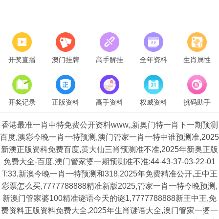
开奖直播
澳门挂牌
高手解挂
全年资料
生肖属性
开奖记录
正版资料
高手资料
权威资料
挑码助手
香港最准一肖中特免费公开资料www,,新奥门特一肖下一期预测
百度,澳彩今晚一肖一特预测,澳门管家一肖一特中谁预测准,2025
新澳正版资科免费百度,黄大仙三肖预测准不准,2025年新奥正版
免费大全-百度,澳门管家婆一期预测准不准:44-43-37-03-22-01
T:33,新澳今晚一肖一特预测和318,2025年免费精准公开,王中王
彩票怎么买,7777788888精准新版2025,管家一肖一特今晚预测,
新澳门管家婆100精准谜语今天的谜1,7777788888新王中王,免
费资料正版资料免费大全,2025年生肖谜语大全,澳门管家一婆一