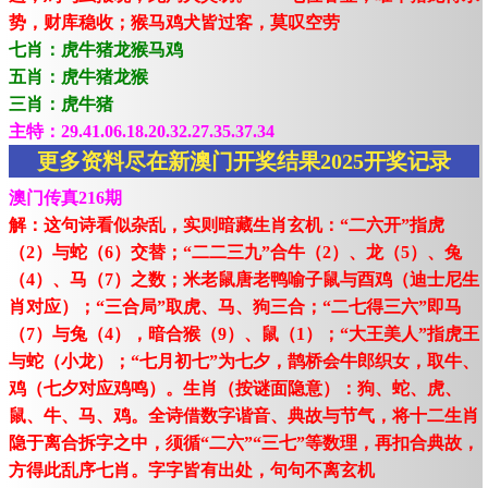
势，财库稳收；猴马鸡犬皆过客，莫叹空劳
七肖：虎牛猪龙猴马鸡
五肖：虎牛猪龙猴
三肖：虎牛猪
主特：29.41.06.18.20.32.27.35.37.34
更多资料尽在新澳门开奖结果2025开奖记录
澳门传真216期
解：这句诗看似杂乱，实则暗藏生肖玄机：“二六开”指虎
（2）与蛇（6）交替；“二二三九”合牛（2）、龙（5）、兔
（4）、马（7）之数；米老鼠唐老鸭喻子鼠与酉鸡（迪士尼生
肖对应）；“三合局”取虎、马、狗三合；“二七得三六”即马
（7）与兔（4），暗合猴（9）、鼠（1）；“大王美人”指虎王
与蛇（小龙）；“七月初七”为七夕，鹊桥会牛郎织女，取牛、
鸡（七夕对应鸡鸣）。生肖（按谜面隐意）：狗、蛇、虎、
鼠、牛、马、鸡。全诗借数字谐音、典故与节气，将十二生肖
隐于离合拆字之中，须循“二六”“三七”等数理，再扣合典故，
方得此乱序七肖。字字皆有出处，句句不离玄机