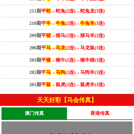
211期
平
蛇
→蛇兔(2连)→蛇兔龙(3连)
210期
平
牛
→
牛兔
(2连)→
牛兔羊
(3连)
209期
平
猪
→猪马(2连)→猪马羊(3连)
206期
平
马
→
马龙
(2连)→马龙鼠(3连)
203期
平
猴
→猴牛(2连)→猴牛猪(3连)
202期
平
马
→
马狗
(2连)→马狗羊(3连)
201期
平
鼠
→鼠虎(2连)→鼠虎羊(3连)
天天好彩【马会传真】
澳门传真
香港传真