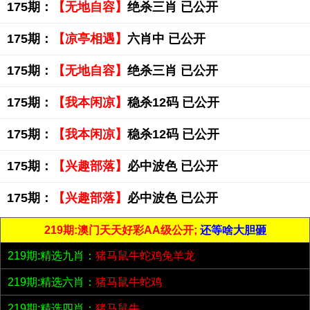
175期：
【无地自容】
绝杀三肖 已公开
175期：
【凉亭相遇】
六肖中 已公开
175期：
【无地自容】
绝杀三肖 已公开
175期：
【我本闲凉】
稳杀12码 已公开
175期：
【我本闲凉】
稳杀12码 已公开
175期：
【兴趣部落】
必中波色 已公开
175期：
【兴趣部落】
必中波色 已公开
219期:澳门天天好彩AA级公开;
还等啥大胆砸
219期:精选九肖：
猪马鼠牛蛇鸡兔羊龙
219期:精选六肖：
猪马鼠牛蛇鸡
219期:精选四肖：
猪马鼠牛