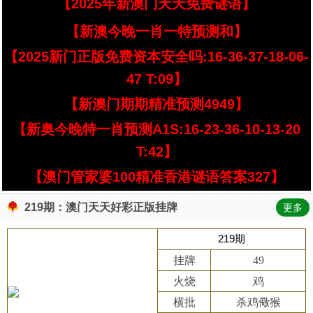
【2025年新澳门天天免费谜语】
【新澳今晚一肖一特预测和】
【2025新门正版免费资本安全吗:16-36-37-18-06-
47 T:09】
【新澳门期期精准预测4949】
【新奥今晚特一肖预测A1S:16-23-36-10-13-20
T:42】
【澳门管家婆100精准香港谜语答案327】
219期：澳门天天好彩正版挂牌
更多
219期
挂牌
49
火烧
鸡
横批
杀鸡儆猴