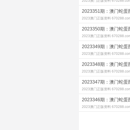
2023澳门正版资料 670288.co
2023351期：澳门蛇蛋
2023澳门正版资料 670288.co
2023350期：澳门蛇蛋
2023澳门正版资料 670288.co
2023349期：澳门蛇蛋
2023澳门正版资料 670288.co
2023348期：澳门蛇蛋
2023澳门正版资料 670288.co
2023347期：澳门蛇蛋
2023澳门正版资料 670288.co
2023346期：澳门蛇蛋
2023澳门正版资料 670288.co