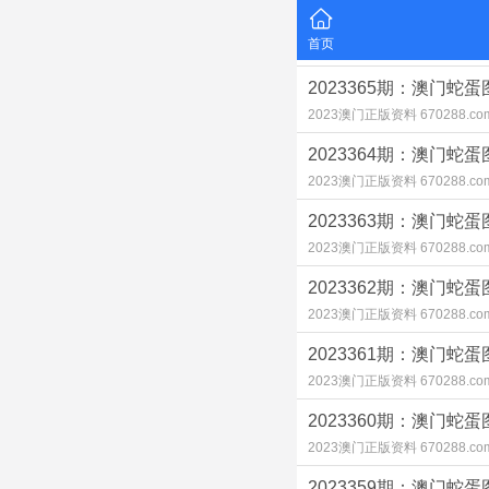
首页
2023365期：澳门蛇蛋
2023澳门正版资料 670288.co
2023364期：澳门蛇蛋
2023澳门正版资料 670288.co
2023363期：澳门蛇蛋
2023澳门正版资料 670288.co
2023362期：澳门蛇蛋
2023澳门正版资料 670288.co
2023361期：澳门蛇蛋
2023澳门正版资料 670288.co
2023360期：澳门蛇蛋
2023澳门正版资料 670288.co
2023359期：澳门蛇蛋