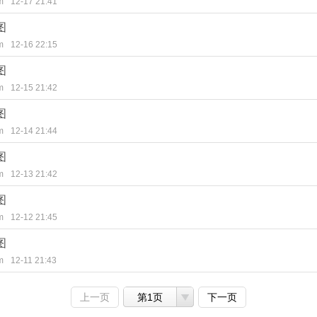
m
12-17 21:41
图
m
12-16 22:15
图
m
12-15 21:42
图
m
12-14 21:44
图
m
12-13 21:42
图
m
12-12 21:45
图
m
12-11 21:43
上一页
第1页
下一页