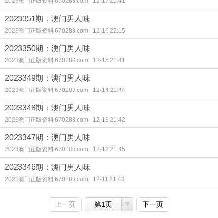
2023澳门正版资料 670288.com
12-17 21:41
2023351期：澳门男人味
2023澳门正版资料 670288.com
12-16 22:15
2023350期：澳门男人味
2023澳门正版资料 670288.com
12-15 21:41
2023349期：澳门男人味
2023澳门正版资料 670288.com
12-14 21:44
2023348期：澳门男人味
2023澳门正版资料 670288.com
12-13 21:42
2023347期：澳门男人味
2023澳门正版资料 670288.com
12-12 21:45
2023346期：澳门男人味
2023澳门正版资料 670288.com
12-11 21:43
上一页
第1页
下一页