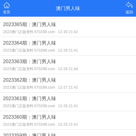
澳门男人味
首页
返回
2023365期：澳门男人味
2023澳门正版资料 670288.com
12-30 21:42
2023364期：澳门男人味
2023澳门正版资料 670288.com
12-29 21:41
2023363期：澳门男人味
2023澳门正版资料 670288.com
12-28 21:44
2023362期：澳门男人味
2023澳门正版资料 670288.com
12-27 21:42
2023361期：澳门男人味
2023澳门正版资料 670288.com
12-26 21:41
2023360期：澳门男人味
2023澳门正版资料 670288.com
12-25 21:41
2023359期：澳门男人味