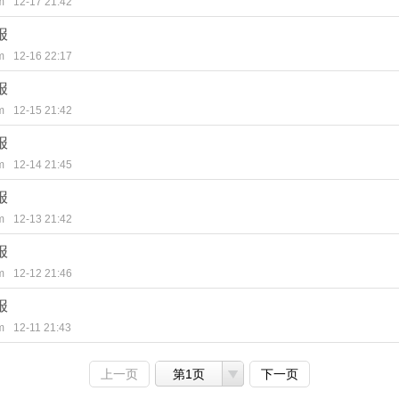
m
12-17 21:42
报
m
12-16 22:17
报
m
12-15 21:42
报
m
12-14 21:45
报
m
12-13 21:42
报
m
12-12 21:46
报
m
12-11 21:43
上一页
第1页
下一页