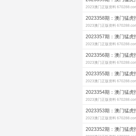
2023澳门正版资料 670288.co
2023358期：澳门猛虎
2023澳门正版资料 670288.co
2023357期：澳门猛虎
2023澳门正版资料 670288.co
2023356期：澳门猛虎
2023澳门正版资料 670288.co
2023355期：澳门猛虎
2023澳门正版资料 670288.co
2023354期：澳门猛虎
2023澳门正版资料 670288.co
2023353期：澳门猛虎
2023澳门正版资料 670288.co
2023352期：澳门猛虎