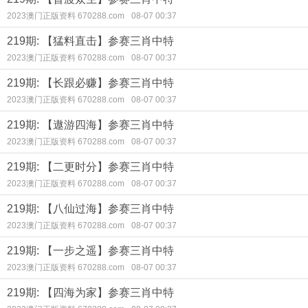
2023澳门正版资料 670288.com
08-07 00:37
219期: 【猛料直击】参赛三肖中特
2023澳门正版资料 670288.com
08-07 00:37
219期: 【长跟必赚】参赛三肖中特
2023澳门正版资料 670288.com
08-07 00:37
219期: 【遨游四海】参赛三肖中特
2023澳门正版资料 670288.com
08-07 00:37
219期: 【二更时分】参赛三肖中特
2023澳门正版资料 670288.com
08-07 00:37
219期: 【八仙过海】参赛三肖中特
2023澳门正版资料 670288.com
08-07 00:37
219期: 【一步之遥】参赛三肖中特
2023澳门正版资料 670288.com
08-07 00:37
219期: 【四海为家】参赛三肖中特