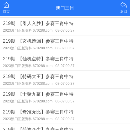
澳门三肖
首页
返回
219期: 【引人入胜】参赛三肖中特
2023澳门正版资料 670288.com
08-07 00:37
219期: 【玄机透漏】参赛三肖中特
2023澳门正版资料 670288.com
08-07 00:37
219期: 【仙机点特】参赛三肖中特
2023澳门正版资料 670288.com
08-07 00:37
219期: 【特码大王】参赛三肖中特
2023澳门正版资料 670288.com
08-07 00:37
219期: 【十赌九羸】参赛三肖中特
2023澳门正版资料 670288.com
08-07 00:37
219期: 【奇准无比】参赛三肖中特
2023澳门正版资料 670288.com
08-07 00:37
219期: 【普渡众生】参赛三肖中特