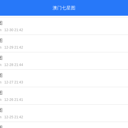
澳门七星图
图
m
12-30 21:42
图
m
12-29 21:42
图
m
12-28 21:44
图
m
12-27 21:43
图
m
12-26 21:41
图
m
12-25 21:42
图