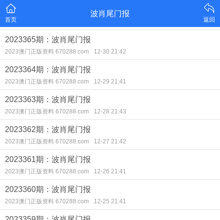
波肖尾门报
首页
返回
2023365期：波肖尾门报
2023澳门正版资料 670288.com
12-30 21:42
2023364期：波肖尾门报
2023澳门正版资料 670288.com
12-29 21:41
2023363期：波肖尾门报
2023澳门正版资料 670288.com
12-28 21:43
2023362期：波肖尾门报
2023澳门正版资料 670288.com
12-27 21:42
2023361期：波肖尾门报
2023澳门正版资料 670288.com
12-26 21:41
2023360期：波肖尾门报
2023澳门正版资料 670288.com
12-25 21:41
2023359期：波肖尾门报