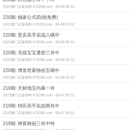
2023澳门正版资料 670288.com
08-08 00:32
220期: 独家公式四俏(免费)
2023澳门正版资料 670288.com
08-08 00:32
220期: 贵宾高手实战八碼中
2023澳门正版资料 670288.com
08-08 00:32
220期: 无线宝宝透密三肖中
2023澳门正版资料 670288.com
08-08 00:32
220期: 博发世家独创五碼中
2023澳门正版资料 670288.com
08-08 00:32
219期: 天财地宝内幕一肖
2023澳门正版资料 670288.com
08-07 00:31
219期: 特区高手实战两肖中
2023澳门正版资料 670288.com
08-07 00:31
219期: 神算独创三肖中特