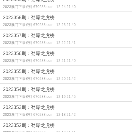
2023澳门正版资料 670288.com
12-24 21:40
2023358期：劲爆龙虎榜
2023澳门正版资料 670288.com
12-23 21:40
2023357期：劲爆龙虎榜
2023澳门正版资料 670288.com
12-22 21:41
2023356期：劲爆龙虎榜
2023澳门正版资料 670288.com
12-21 21:40
2023355期：劲爆龙虎榜
2023澳门正版资料 670288.com
12-20 21:42
2023354期：劲爆龙虎榜
2023澳门正版资料 670288.com
12-19 21:45
2023353期：劲爆龙虎榜
2023澳门正版资料 670288.com
12-18 21:42
2023352期：劲爆龙虎榜