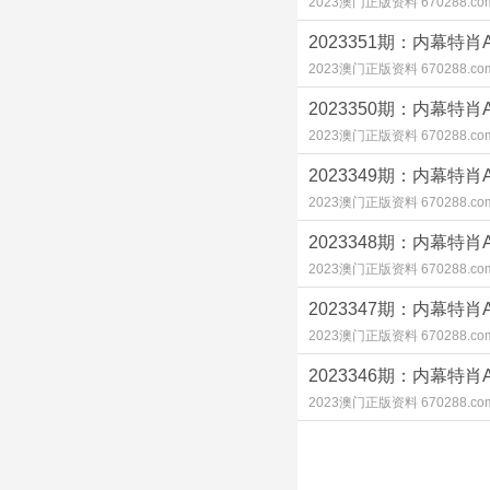
2023澳门正版资料 670288.co
2023351期：内幕特肖
2023澳门正版资料 670288.co
2023350期：内幕特肖
2023澳门正版资料 670288.co
2023349期：内幕特肖
2023澳门正版资料 670288.co
2023348期：内幕特肖
2023澳门正版资料 670288.co
2023347期：内幕特肖
2023澳门正版资料 670288.co
2023346期：内幕特肖
2023澳门正版资料 670288.co