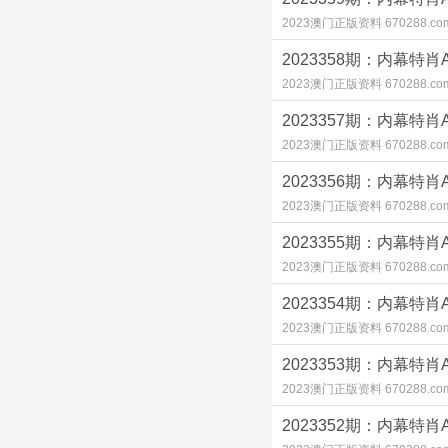
2023澳门正版资料 670288.co
2023358期：内幕特肖
2023澳门正版资料 670288.co
2023357期：内幕特肖
2023澳门正版资料 670288.co
2023356期：内幕特肖
2023澳门正版资料 670288.co
2023355期：内幕特肖
2023澳门正版资料 670288.co
2023354期：内幕特肖
2023澳门正版资料 670288.co
2023353期：内幕特肖
2023澳门正版资料 670288.co
2023352期：内幕特肖