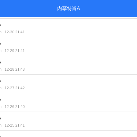
内幕特肖A
A
m
12-30 21:41
A
m
12-29 21:41
A
m
12-28 21:43
A
m
12-27 21:42
A
m
12-26 21:40
A
m
12-25 21:41
A