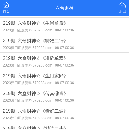
六合财神
首页
返回
219期: 六盒财神☆《生肖前后》
2023澳门正版资料 670288.com
08-07 00:36
219期: 六盒财神☆《特准二行》
2023澳门正版资料 670288.com
08-07 00:36
219期: 六盒财神☆《准确单双》
2023澳门正版资料 670288.com
08-07 00:36
219期: 六盒财神☆《生肖家野》
2023澳门正版资料 670288.com
08-07 00:36
219期: 六盒财神☆《传真⑧肖》
2023澳门正版资料 670288.com
08-07 00:36
219期: 六盒财神☆《看好二波》
2023澳门正版资料 670288.com
08-07 00:36
219期: 六盒财神☆《精选二头》