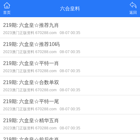
六合皇料
首页
返回
219期: 六盒皇☆推荐九肖
2023澳门正版资料 670288.com
08-07 00:35
219期: 六盒皇☆推荐10码
2023澳门正版资料 670288.com
08-07 00:35
219期: 六盒皇☆平特一肖
2023澳门正版资料 670288.com
08-07 00:35
219期: 六盒皇☆合数单双
2023澳门正版资料 670288.com
08-07 00:35
219期: 六盒皇☆平特一尾
2023澳门正版资料 670288.com
08-07 00:35
219期: 六盒皇☆精华五肖
2023澳门正版资料 670288.com
08-07 00:35
219期: 六盒皇☆前后生肖