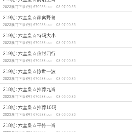
2023澳门正版资料 670288.com
08-07 00:35
219期: 六盒皇☆家禽野兽
2023澳门正版资料 670288.com
08-07 00:35
219期: 六盒皇☆特码大小
2023澳门正版资料 670288.com
08-07 00:35
219期: 六盒皇☆信封四行
2023澳门正版资料 670288.com
08-07 00:35
219期: 六盒皇☆惊世一波
2023澳门正版资料 670288.com
08-07 00:35
218期: 六盒皇☆推荐九肖
2023澳门正版资料 670288.com
08-06 00:36
218期: 六盒皇☆推荐10码
2023澳门正版资料 670288.com
08-06 00:36
218期: 六盒皇☆平特一肖