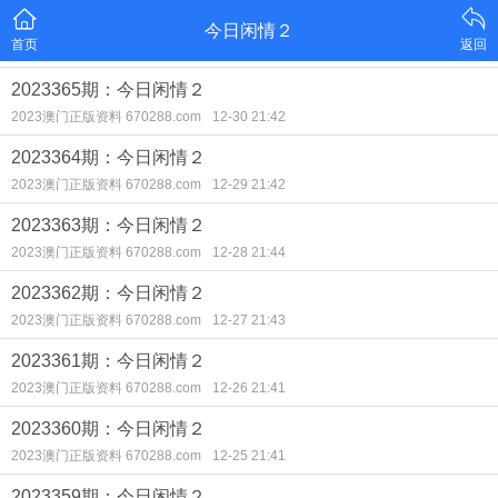
今日闲情２
首页
返回
2023365期：今日闲情２
2023澳门正版资料 670288.com
12-30 21:42
2023364期：今日闲情２
2023澳门正版资料 670288.com
12-29 21:42
2023363期：今日闲情２
2023澳门正版资料 670288.com
12-28 21:44
2023362期：今日闲情２
2023澳门正版资料 670288.com
12-27 21:43
2023361期：今日闲情２
2023澳门正版资料 670288.com
12-26 21:41
2023360期：今日闲情２
2023澳门正版资料 670288.com
12-25 21:41
2023359期：今日闲情２