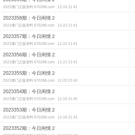
2023澳门正版资料 670288.com
12-24 21:41
2023358期：今日闲情２
2023澳门正版资料 670288.com
12-23 21:41
2023357期：今日闲情２
2023澳门正版资料 670288.com
12-22 21:41
2023356期：今日闲情２
2023澳门正版资料 670288.com
12-21 21:41
2023355期：今日闲情２
2023澳门正版资料 670288.com
12-20 21:43
2023354期：今日闲情２
2023澳门正版资料 670288.com
12-19 21:45
2023353期：今日闲情２
2023澳门正版资料 670288.com
12-18 21:43
2023352期：今日闲情２