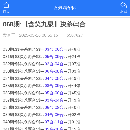
香港精华区
首页
返回
068期:【含笑九泉】决杀㈡合
发表于：2025-03-16 00:55:15
5507627
030期:$$决杀两合$$︻
03合-06合
︻开48准
031期:$$决杀两合$$︻
05合-09合
︻开24准
032期:$$决杀两合$$︻
02合-04合
︻开07准
033期:$$决杀两合$$︻
06合-08合
︻开03准
034期:$$决杀两合$$︻
04合-05合
︻开19准
035期:$$决杀两合$$︻
08合-09合
︻开44错
036期:$$决杀两合$$︻
05合-06合
︻开45准
037期:$$决杀两合$$︻
03合-04合
︻开49准
038期:$$决杀两合$$︻
06合-09合
︻开40准
039期:$$决杀两合$$︻
04合-06合
︻开02准
040期:$$决杀两合$$︻
07合-11合
︻开01准
041期:$$决杀两合$$︻
05合-08合
︻开15准