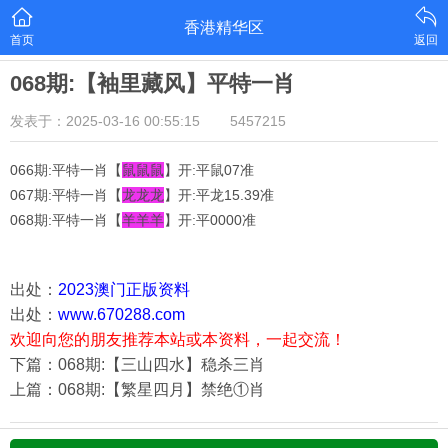
香港精华区
首页
返回
068期:【袖里藏风】平特一肖
发表于：2025-03-16 00:55:15
5457215
066期:平特一肖【
鼠鼠鼠
】开:平鼠07准
067期:平特一肖【
龙龙龙
】开:平龙15.39准
068期:平特一肖【
羊羊羊
】开:平0000准
出处：
2023澳门正版资料
出处：
www.670288.com
欢迎向您的朋友推荐本站或本资料，一起交流！
下篇：068期:【三山四水】稳杀三肖
上篇：068期:【繁星四月】禁绝①肖