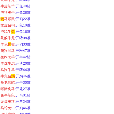
鼠牛虎蛇羊
:开兔40错
猪虎狗鸡牛
:开兔28准
猪
鸡
马猴鼠
:开鸡22准
猴龙虎猪狗
:开鼠19准
猴虎鸡牛
兔
:开兔16准
羊鼠猴牛龙
:开猪08准
猪羊兔
狗
猴
:开狗33准
虎鸡狗鼠马
:开猴47准
鸡兔狗龙羊
:开牛42错
马羊虎牛鸡
:开猪20准
虎马狗牛羊
:开猪44准
猴牛兔猪
鸡
:开鸡46准
马兔龙鼠蛇
:开牛30准
兔猴猪狗马
:开龙27准
羊兔牛蛇鼠
:开马01错
猴龙虎鸡猪
:开羊24准
猴马蛇兔牛
:开鸡46准