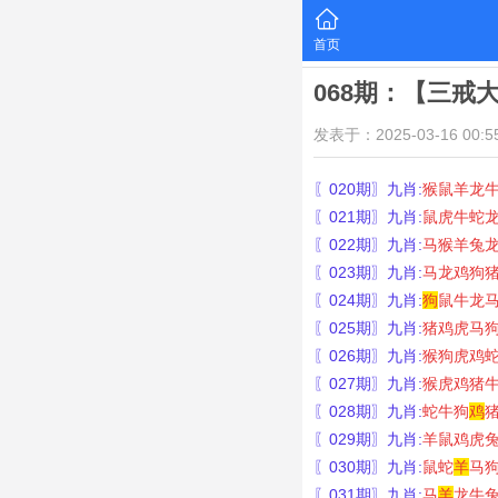
首页
068期：【三戒
发表于：2025-03-16 00:55
〖020期〗九肖:
猴鼠羊龙
〖021期〗九肖:
鼠虎牛蛇
〖022期〗九肖:
马猴羊兔
〖023期〗九肖:
马龙鸡狗
〖024期〗九肖:
狗
鼠牛龙
〖025期〗九肖:
猪鸡虎马
〖026期〗九肖:
猴狗虎鸡
〖027期〗九肖:
猴虎鸡猪
〖028期〗九肖:
蛇牛狗
鸡
〖029期〗九肖:
羊鼠鸡虎
〖030期〗九肖:
鼠蛇
羊
马
〖031期〗九肖:
马
羊
龙牛