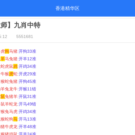
香港精华区
大师】九肖中特
:12
5551681
牛虎
狗
马猪
:开狗33准
龙
羊
马兔猪
:开羊12准
龙蛇虎鼠
鸡
:开鸡34准
猪牛猴
虎
蛇
:开虎29准
马猴蛇兔猪
:开狗45准
狗羊兔龙牛
:开猴11错
蛇
鼠
兔猪羊
:开鼠31准
牛鼠羊蛇龙
:开马49错
猪猴兔马虎
:开鸡34准
兔猴蛇狗
马
:开马13准
狗猪牛虎龙
:开羊48准
兔猴猪鸡鼠
:开羊24准