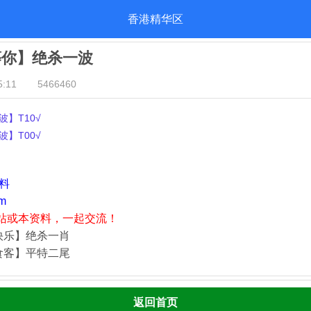
香港精华区
等你】绝杀一波
:11
5466460
】T10√
】T00√
资料
m
站或本资料，一起交流！
快乐】绝杀一肖
食客】平特二尾
返回首页