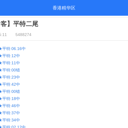
香港精华区
食客】平特二尾
:11
5488274
平特:06.16中
★平特:12中
★平特:11中
★平特:00错
★平特:23中
★平特:42中
★平特:00错
★平特:18中
★平特:46中
★平特:37中
★平特:34中
平特:02.12中