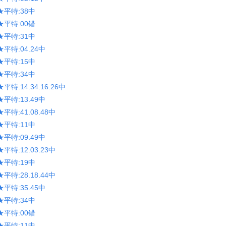
★平特:38中
★平特:00错
★平特:31中
平特:04.24中
★平特:15中
★平特:34中
特:14.34.16.26中
平特:13.49中
平特:41.08.48中
★平特:11中
平特:09.49中
平特:12.03.23中
★平特:19中
平特:28.18.44中
平特:35.45中
★平特:34中
★平特:00错
★平特:11中