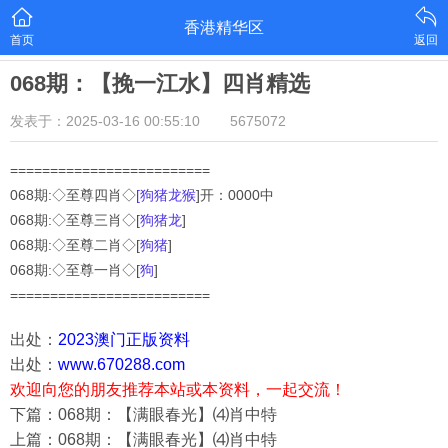
香港精华区
首页
返回
068期：【挽一江水】四肖精选
发表于：2025-03-16 00:55:10
5675072
=========================
068期:◇至尊四肖◇
[狗猪龙猴
]开：0000中
068
期:◇至尊三肖◇[
狗猪龙
]
068
期:◇至尊二肖◇[
狗猪
]
068
期:◇至尊一肖◇[
狗
]
=========================
出处：
2023澳门正版资料
出处：
www.670288.com
欢迎向您的朋友推荐本站或本资料，一起交流！
下篇：068期：【满眼春光】⑷肖中特
上篇：068期：【满眼春光】⑷肖中特