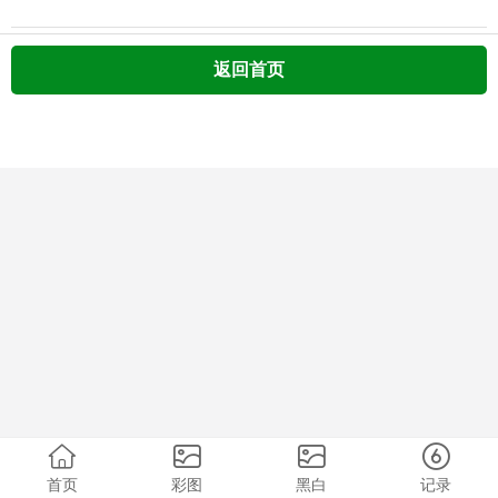
返回首页
首页
彩图
黑白
记录