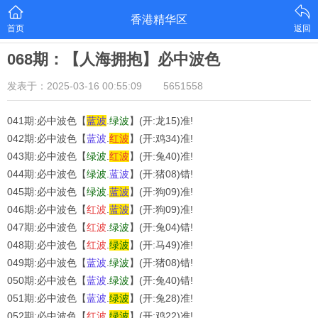
香港精华区
首页
返回
068期：【人海拥抱】必中波色
发表于：2025-03-16 00:55:09
5651558
041期:必中波色【
蓝
波
.
绿
波
】(开:龙15)准!
042期:必中波色【
蓝
波
.
红
波
】(开:鸡34)准!
043期:必中波色【
绿
波
.
红
波
】(开:兔40)准!
044期:必中波色【
绿
波
.
蓝
波
】(开:猪08)错!
045期:必中波色【
绿
波
.
蓝
波
】(开:狗09)准!
046期:必中波色【
红
波
.
蓝
波
】(开:狗09)准!
047期:必中波色【
红
波
.
绿
波
】(开:兔04)错!
048期:必中波色【
红
波
.
绿
波
】(开:马49)准!
049期:必中波色【
蓝
波
.
绿
波
】(开:猪08)错!
050期:必中波色【
蓝
波
.
绿
波
】(开:兔40)错!
051期:必中波色【
蓝
波
.
绿
波
】(开:兔28)准!
052期:必中波色【
红
波
.
绿
波
】(开:鸡22)准!