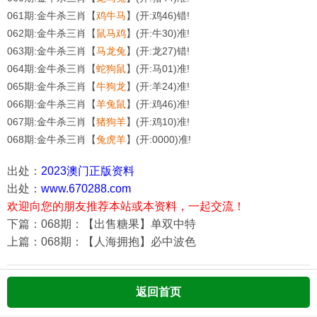
061期:金牛杀三肖【
鸡牛马
】(开:鸡46)错!
062期:金牛杀三肖【
鼠马鸡
】(开:牛30)准!
063期:金牛杀三肖【
马龙兔
】(开:龙27)错!
064期:金牛杀三肖【
蛇狗鼠
】(开:马01)准!
065期:金牛杀三肖【
牛狗龙
】(开:羊24)准!
066期:金牛杀三肖【
羊兔鼠
】(开:鸡46)准!
067期:金牛杀三肖【
猪狗羊
】(开:鸡10)准!
068期:金牛杀三肖【
兔虎羊
】(开:0000)准!
出处：
2023澳门正版资料
出处：
www.670288.com
欢迎向您的朋友推荐本站或本资料，一起交流！
下篇：068期：【出售糖果】单双中特
上篇：068期：【人海拥抱】必中波色
返回首页