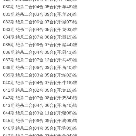
030期:绝杀二合{04合.05合}(开:羊48)准
031期:绝杀二合{03合.09合}(开:羊24)准
032期:绝杀二合{06合.07合}(开:鼠07)错
033期:绝杀二合{04合.05合}(开:龙03)准
034期:绝杀二合{07合.08合}(开:鼠19)准
035期:绝杀二合{06合.07合}(开:猪44)准
036期:绝杀二合{04合.05合}(开:鼠43)准
037期:绝杀二合{07合.12合}(开:马49)准
038期:绝杀二合{06合.09合}(开:兔40)准
039期:绝杀二合{03合.05合}(开:蛇02)准
040期:绝杀二合{04合.07合}(开:牛18)准
041期:绝杀二合{02合.05合}(开:龙15)准
042期:绝杀二合{07合.08合}(开:鸡34)错
043期:绝杀二合{04合.06合}(开:兔40)错
044期:绝杀二合{03合.11合}(开:猪08)准
045期:绝杀二合{06合.09合}(开:狗09)错
046期:绝杀二合{04合.05合}(开:狗09)准
047期:绝杀二合{02合.03合}(开:兔04)准