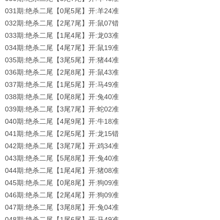
031期:绝杀二尾【0尾5
尾】开:羊24准
032期:绝杀二尾【2尾7
尾】开:鼠07错
033期:绝杀二尾【1尾4
尾】开:龙03准
034期:绝杀二尾【4尾7
尾】开:鼠19准
035期:绝杀二尾【3尾5
尾】开:猪44准
036期:绝杀二尾【2尾8
尾】开:鼠43准
037期:绝杀二尾【1尾5
尾】开:马49准
038期:绝杀二尾【0尾8
尾】开:兔40准
039期:绝杀二尾【3尾7
尾】开:蛇02准
040期:绝杀二尾【4尾9
尾】开:牛18准
041期:绝杀二尾【2尾5
尾】开:龙15错
042期:绝杀二尾【3尾7
尾】开:鸡34准
043期:绝杀二尾【5尾8
尾】开:兔40准
044期:绝杀二尾【1尾4
尾】开:猪08准
045期:绝杀二尾【0尾8
尾】开:狗09准
046期:绝杀二尾【2尾4
尾】开:狗09准
047期:绝杀二尾【3尾8
尾】开:兔04准
048期:绝杀二尾【1尾6
尾】开:马49准