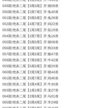
049期:绝杀二尾【3尾4
尾】开:猪08准
050期:绝杀二尾【2尾7
尾】开:兔40准
051期:绝杀二尾【0尾6
尾】开:兔28准
052期:绝杀二尾【4尾7
尾】开:鸡22准
053期:绝杀二尾【1尾3
尾】开:鼠19准
054期:绝杀二尾【2尾7
尾】开:兔16准
055期:绝杀二尾【5尾6
尾】开:猪08准
056期:绝杀二尾【0尾3
尾】开:狗33准
057期:绝杀二尾【2尾6
尾】开:猴47准
058期:绝杀二尾【7尾8
尾】开:牛42准
059期:绝杀二尾【5尾6
尾】开:猪20准
060期:绝杀二尾【2尾3
尾】开:猪44准
061期:绝杀二尾【5尾7
尾】开:鸡46准
062期:绝杀二尾【3尾4
尾】开:牛30准
063期:绝杀二尾【1尾2
尾】开:龙27准
064期:绝杀二尾【2尾6
尾】开:马01准
065期:绝杀二尾【0尾4
尾】开:羊24错