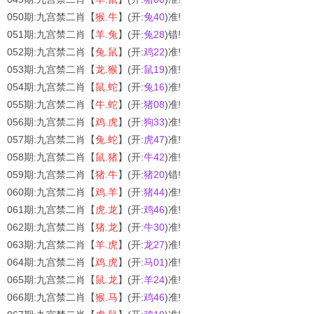
050期:九宫禁二肖【
猴.牛
】(开:
兔40
)准!
051期:九宫禁二肖【
羊.兔
】(开:
兔28
)错!
052期:九宫禁二肖【
兔.鼠
】(开:
鸡22
)准!
053期:九宫禁二肖【
龙.猴
】(开:
鼠19
)准!
054期:九宫禁二肖【
鼠.蛇
】(开:
兔16
)准!
055期:九宫禁二肖【
牛.蛇
】(开:
猪08
)准!
056期:九宫禁二肖【
鸡.虎
】(开:
狗33
)准!
057期:九宫禁二肖【
兔.蛇
】(开:
虎47
)准!
058期:九宫禁二肖【
鼠.猪
】(开:
牛42
)准!
059期:九宫禁二肖【
猪.牛
】(开:
猪20
)错!
060期:九宫禁二肖【
鸡.羊
】(开:
猪44
)准!
061期:九宫禁二肖【
虎.龙
】(开:
鸡46
)准!
062期:九宫禁二肖【
猪.龙
】(开:
牛30
)准!
063期:九宫禁二肖【
羊.虎
】(开:
龙27
)准!
064期:九宫禁二肖【
鸡.虎
】(开:
马01
)准!
065期:九宫禁二肖【
鼠.龙
】(开:
羊24
)准!
066期:九宫禁二肖【
猴.马
】(开:
鸡46
)准!