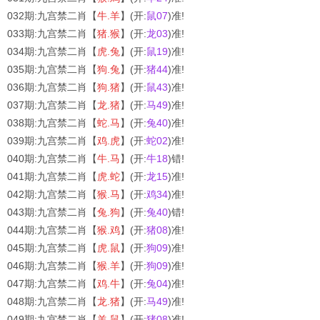
032期:九宫禁二肖【
牛.羊
】(开:
鼠07
)准!
033期:九宫禁二肖【
猪.猴
】(开:
龙03
)准!
034期:九宫禁二肖【
虎.兔
】(开:
鼠19
)准!
035期:九宫禁二肖【
狗.兔
】(开:
猪44
)准!
036期:九宫禁二肖【
狗.猪
】(开:
鼠43
)准!
037期:九宫禁二肖【
龙.猪
】(开:
马49
)准!
038期:九宫禁二肖【
蛇.马
】(开:
兔40
)准!
039期:九宫禁二肖【
鸡.虎
】(开:
蛇02
)准!
040期:九宫禁二肖【
牛.马
】(开:
牛18
)错!
041期:九宫禁二肖【
虎.蛇
】(开:
龙15
)准!
042期:九宫禁二肖【
猴.马
】(开:
鸡34
)准!
043期:九宫禁二肖【
兔.狗
】(开:
兔40
)错!
044期:九宫禁二肖【
猴.鸡
】(开:
猪08
)准!
045期:九宫禁二肖【
虎.鼠
】(开:
狗09
)准!
046期:九宫禁二肖【
猴.羊
】(开:
狗09
)准!
047期:九宫禁二肖【
鸡.牛
】(开:
兔04
)准!
048期:九宫禁二肖【
龙.猪
】(开:
马49
)准!
049期:九宫禁二肖【
羊.鼠
】(开:
猪08
)准!