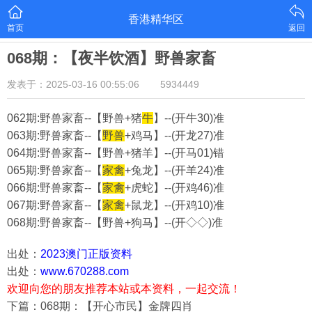
香港精华区
首页
返回
068期：【夜半饮酒】野兽家畜
发表于：2025-03-16 00:55:06
5934449
062
期:野兽家畜--【野兽+猪
牛
】--(开牛30)准
063
期:野兽家畜--【
野兽
+鸡马】--(开龙27)准
064
期:野兽家畜--【野兽+猪羊】--(开马01)错
065
期:野兽家畜--【
家禽
+兔龙】--(开羊24)准
066期:野兽家畜--【
家禽
+虎蛇】--(开鸡46)准
067期:野兽家畜--【
家禽
+鼠龙】--(开鸡10)准
068期:野兽家畜--【野兽+狗马】--(开◇◇)准
出处：
2023澳门正版资料
出处：
www.670288.com
欢迎向您的朋友推荐本站或本资料，一起交流！
下篇：068期：【开心市民】金牌四肖