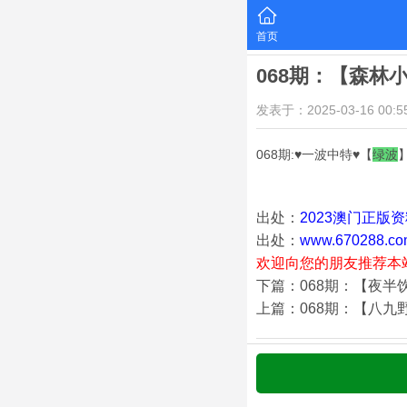
首页
068期：【森林
发表于：2025-03-16 00:55
068期:♥一波中特♥【
绿
波
出处：
2023澳门正版
出处：
www.670288.co
欢迎向您的朋友推荐本
下篇：068期：【夜半
上篇：068期：【八九