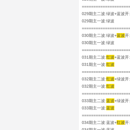
====================
029期主二波:绿波+蓝波开:
029期主一波:绿波
====================
030期主二波:绿波+
蓝波
开
030
期主一波:绿波
====================
031期主二波:
红波
+蓝波开
031期主一波:
红波
====================
032期主二波:
红波
+绿波开
032期主一波:
红波
====================
033期主二波:
蓝波
+绿波开
033期主一波:
蓝
波
====================
034期主二波:蓝波+
红波
开
034期主一波:蓝波