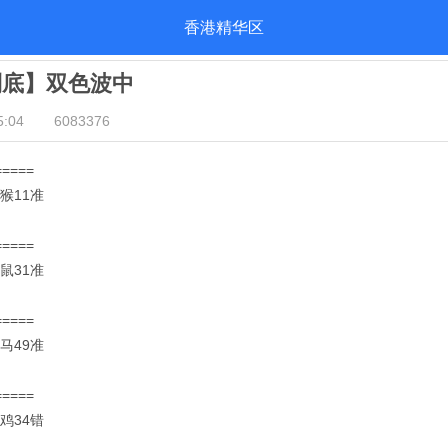
香港精华区
到底】双色波中
:04
6083376
=====
:猴11准
=====
:鼠31准
=====
:马49准
=====
鸡34错