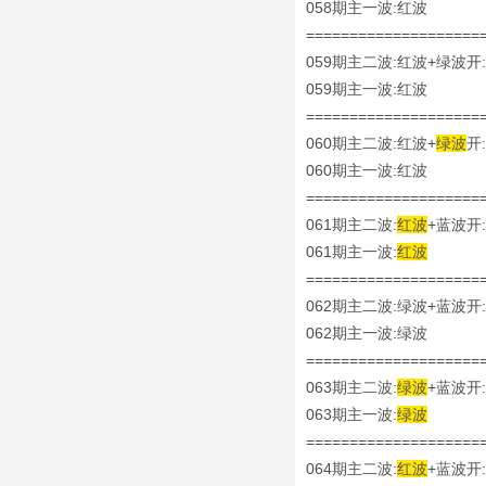
058期主一波:红波
====================
059期主二波:红波+绿波开:
059期主一波:红波
====================
060期主二波:红波+
绿波
开
060期主一波:红波
====================
061期主二波:
红波
+蓝波开
061期主一波:
红波
====================
062期主二波:绿波+蓝波开:
062期主一波:绿波
====================
063期主二波:
绿波
+蓝波开
063期主一波:
绿波
====================
064期主二波:
红波
+蓝波开