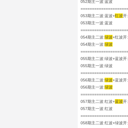
052期主一波:蓝波
====================
053期主二波:蓝波+
红波
开
053期主一波:蓝波
====================
054期主二波:
绿波
+红波开
054期主一波:
绿波
====================
055期主二波:绿波+蓝波开:
055期主一波:绿波
====================
056期主二波:
绿波
+蓝波开
056期主一波:
绿波
====================
057期主二波:红波+
蓝波
开
057期主一波:
红
波
====================
058期主二波:红波+绿波开: