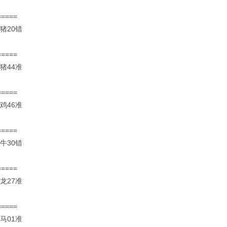
=====
猪20错
=====
:猪44准
=====
:鸡46准
=====
牛30错
=====
:龙27准
=====
:马01准