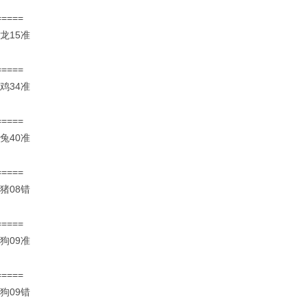
=====
:龙15准
=====
:鸡34准
=====
:兔40准
=====
猪08错
=====
:狗09准
=====
狗09错