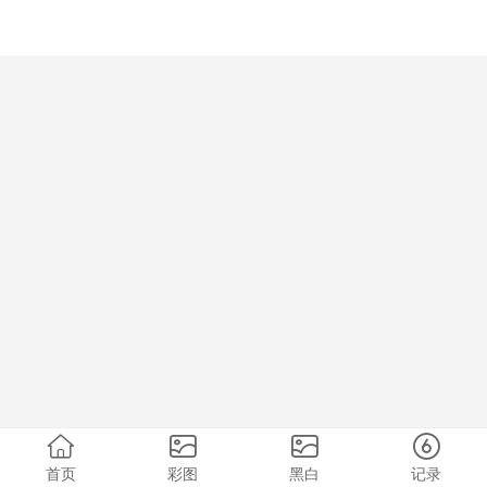
首页
彩图
黑白
记录