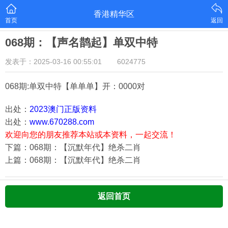
香港精华区
首页
返回
068期：【声名鹊起】单双中特
发表于：2025-03-16 00:55:01
6024775
068期:单双中特【单单单
】开：0000对
出处：
2023澳门正版资料
出处：
www.670288.com
欢迎向您的朋友推荐本站或本资料，一起交流！
下篇：068期：【沉默年代】绝杀二肖
上篇：068期：【沉默年代】绝杀二肖
返回首页