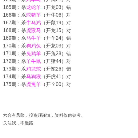
165期：杀
龙蛇羊
（开龙03）错
166期：杀
蛇猪羊
（开牛06）对
167期：杀
牛马鸡
（开鼠19）对
168期：杀
虎猴马
（开龙15）对
169期：杀
马牛羊
（开羊24）错
170期：杀
狗鸡兔
（开龙03）对
171期：杀
兔鸡羊
（开兔28）错
172期：杀
羊牛鼠
（开猪44）对
173期：杀
鸡龙蛇
（开蛇26）错
174期：杀
马狗猴
（开虎41）对
175期：杀
虎兔羊
（开？00）对
六合有风险，投资须谨慎，资料仅供参考。
关注我，不迷路