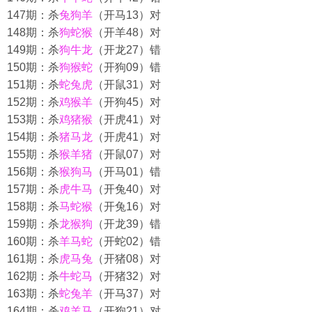
147期：杀
兔狗羊
（开马13）对
148期：杀
狗蛇猴
（开羊48）对
149期：杀
狗牛龙
（开龙27）错
150期：杀
狗猴蛇
（开狗09）错
151期：杀
蛇兔虎
（开鼠31）对
152期：杀
鸡猴羊
（开狗45）对
153期：杀
鸡猪猴
（开虎41）对
154期：杀
猪马龙
（开虎41）对
155期：杀
猴羊猪
（开鼠07）对
156期：杀
猴狗马
（开马01）错
157期：杀
虎牛马
（开兔40）对
158期：杀
马蛇猴
（开兔16）对
159期：杀
龙猴狗
（开龙39）错
160期：杀
羊马蛇
（开蛇02）错
161期：杀
虎马兔
（开猪08）对
162期：杀
牛蛇马
（开猪32）对
163期：杀
蛇兔羊
（开马37）对
164期：杀
鸡羊马
（开狗21）对