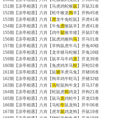
151期【凉亭相遇】六肖【马虎鸡蛇猴
鼠
】
开鼠31准
152期【凉亭相遇】六肖【蛇牛猴龙
狗
羊】
开狗45准
153期【凉亭相遇】六肖【
虎
龙牛兔蛇鼠】
开虎41准
154期【凉亭相遇】六肖【牛兔
虎
猴鼠羊】
开虎41准
155期【凉亭相遇】六肖【鸡牛
鼠
猴羊猪】
开鼠07准
156期【凉亭相遇】六肖【鼠虎鸡猴狗
马
】
开马01准
157期【凉亭相遇】六肖【羊狗鼠虎牛马】
开兔40错
158期【凉亭相遇】六肖【龙羊猪马蛇猴】
开兔16错
159期【凉亭相遇】六肖【鼠羊马牛鸡
龙
】
开龙39准
160期【凉亭相遇】六肖【兔虎鸡羊马
蛇
】
开蛇02准
161期【凉亭相遇】六肖【鼠
猪
羊虎马兔】
开猪08准
162期【凉亭相遇】六肖【狗羊鸡牛蛇马】
开猪32错
163期【凉亭相遇】六肖【
马
蛇鼠狗牛龙】
开马37准
164期【凉亭相遇】六肖【蛇鼠虎
狗
鸡龙】
开狗21准
165期【凉亭相遇】六肖【鼠马
龙
鸡蛇牛】
开龙03准
166期【凉亭相遇】六肖【马蛇
牛
鼠龙狗】
开牛06准
167期【凉亭相遇】六肖【虎羊
鼠
鸡龙狗】
开鼠19准