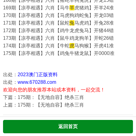
168期【凉亭相遇】六肖【
猪蛇羊
狗兔虎
】
开龙15错
169期【凉亭相遇】六肖【马牛
羊
虎猪鸡】
开羊24准
170期【凉亭相遇】六肖【马虎狗鸡蛇兔】
开龙03错
171期【凉亭相遇】六肖【鼠蛇
兔
马虎鸡】
开兔28准
172期【凉亭相遇】六肖【鸡牛龙虎兔马】
开猪44错
173期【凉亭相遇】六肖【鼠牛鸡龙狗羊】
开蛇26错
174期【凉亭相遇】六肖【牛蛇
虎
马狗猴】
开虎41准
175期【凉亭相遇】六肖【鸡兔牛猪龙鼠】
开0000准
出处：
2023澳门正版资料
出处：
www.670288.com
欢迎向您的朋友推荐本站或本资料，一起交流！
下篇：175期：【无地自容】绝杀三肖
上篇：175期：【无地自容】绝杀三肖
返回首页