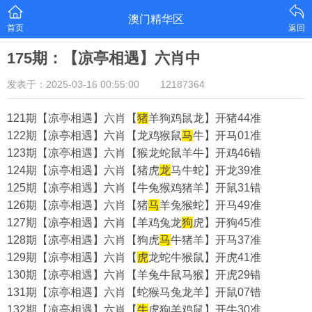
澳门精华区
首页
返回
175期：【凉亭相遇】六肖中
发表于：2025-03-16 00:55:00
12187364
121期【凉亭相遇】六肖【
猪
羊狗鸡鼠龙】
开猪44准
122期【凉亭相遇】六肖【龙鸡猴鼠
马
牛】
开马01准
123期【凉亭相遇】六肖【猴龙蛇鼠羊牛】
开鸡46错
124期【凉亭相遇】六肖【猪虎
龙
马牛蛇】
开龙39准
125期【凉亭相遇】六肖【牛兔猴鸡猪羊】
开鼠31错
126期【凉亭相遇】六肖【猪
马
羊兔猴蛇】
开马49准
127期【凉亭相遇】六肖【羊鸡兔龙
狗
虎】
开狗45准
128期【凉亭相遇】六肖【狗虎
马
牛猪羊】
开马37准
129期【凉亭相遇】六肖【
虎
龙蛇牛猴鼠】
开虎41准
130期【凉亭相遇】六肖【羊兔牛鼠马猴】
开虎29错
131期【凉亭相遇】六肖【蛇猴马兔龙羊】
开鼠07错
132期【凉亭相遇】六肖【
牛
虎狗羊鸡鼠】
开牛30准