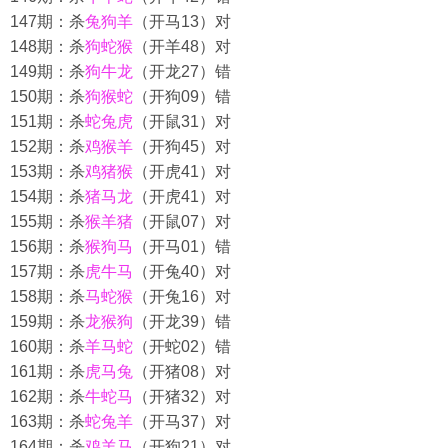
147期：杀
兔狗羊
（开马13）对
148期：杀
狗蛇猴
（开羊48）对
149期：杀
狗牛龙
（开龙27）错
150期：杀
狗猴蛇
（开狗09）错
151期：杀
蛇兔虎
（开鼠31）对
152期：杀
鸡猴羊
（开狗45）对
153期：杀
鸡猪猴
（开虎41）对
154期：杀
猪马龙
（开虎41）对
155期：杀
猴羊猪
（开鼠07）对
156期：杀
猴狗马
（开马01）错
157期：杀
虎牛马
（开兔40）对
158期：杀
马蛇猴
（开兔16）对
159期：杀
龙猴狗
（开龙39）错
160期：杀
羊马蛇
（开蛇02）错
161期：杀
虎马兔
（开猪08）对
162期：杀
牛蛇马
（开猪32）对
163期：杀
蛇兔羊
（开马37）对
164期：杀
鸡羊马
（开狗21）对