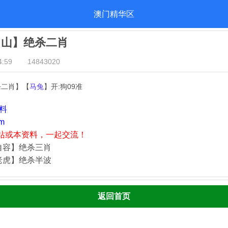
澳门精华区
出山】绝杀二肖
:59
14843020
杀二肖】【
马兔
】开:狗09准
资料
m
站或本资料，一起交流！
自容】绝杀三肖
老虎】绝杀半波
返回首页