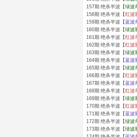
157期 绝杀半波【
绿波
158期 绝杀半波【
红波
159期 绝杀半波【
蓝波
160期 绝杀半波【
绿波
161期 绝杀半波【
红波
162期 绝杀半波【
红波
163期 绝杀半波【
绿波
164期 绝杀半波【
蓝波
165期 绝杀半波【
绿波
166期 绝杀半波【
红波
167期 绝杀半波【
蓝波
168期 绝杀半波【
红波
169期 绝杀半波【
绿波
170期 绝杀半波【
红波
171期 绝杀半波【
蓝波
172期 绝杀半波【
绿波
173期 绝杀半波【
绿波
174期 绝杀半波【
蓝波