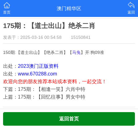
澳门精华区
首页
返回
175期：【道士出山】绝杀二肖
发表于：2025-03-16 00:54:58
15150841
150期:【道士出山】【绝杀二肖】【
马兔
】开:狗09准
出处：
2023澳门正版资料
出处：
www.670288.com
欢迎向您的朋友推荐本站或本资料，一起交流！
下篇：175期：【相逢一笑】六肖中特
上篇：175期：【回忆往事】男女中特
返回首页