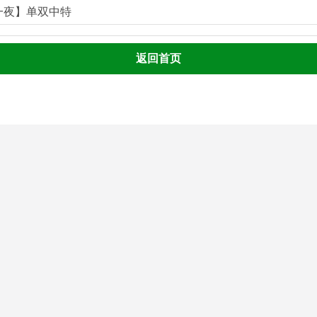
一夜】单双中特
返回首页