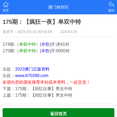
澳门精华区
首页
返回
175期：【疯狂一夜】单双中特
发表于：2025-03-16 00:54:58
12416119
174期:（
单双中特
）{
单数
}开:虎41对
175期:（
单双中特
）{
单数
}开:0000对
出处：
2023澳门正版资料
出处：
www.670288.com
欢迎向您的朋友推荐本站或本资料，一起交流！
下篇：175期：【回忆往事】男女中特
上篇：175期：【回忆往事】男女中特
返回首页