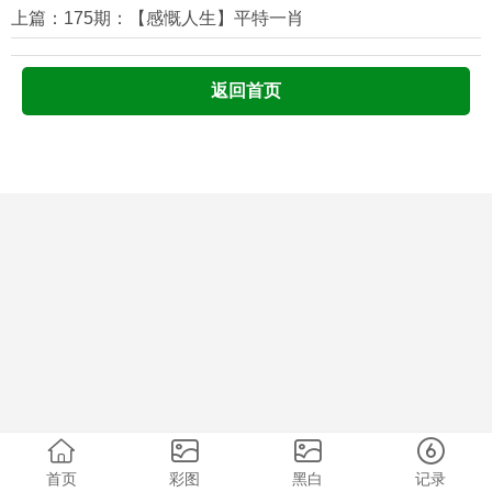
上篇：175期：【感慨人生】平特一肖
返回首页
首页
彩图
黑白
记录