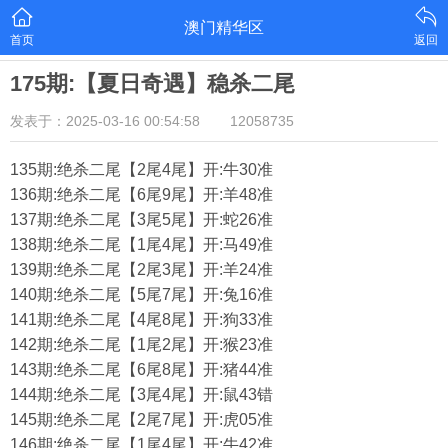
澳门精华区
首页
返回
175期:【夏日奇遇】稳杀二尾
发表于：2025-03-16 00:54:58
12058735
135期:绝杀二尾【2尾4尾】开:牛30准
136期:绝杀二尾【6尾9尾】开:羊48准
137期:绝杀二尾【3尾5尾】开:蛇26准
138期:绝杀二尾【1尾4尾】开:马49准
139期:绝杀二尾【2尾3尾】开:羊24准
140期:绝杀二尾【5尾7尾】开:兔16准
141期:绝杀二尾【4尾8尾】开:狗33准
142期:绝杀二尾【1尾2尾】开:猴23准
143期:绝杀二尾【6尾8尾】开:猪44准
144期:绝杀二尾【3尾4尾】开:鼠43错
145期:绝杀二尾【2尾7尾】开:虎05准
146期:绝杀二尾【1尾4尾】开:牛42准