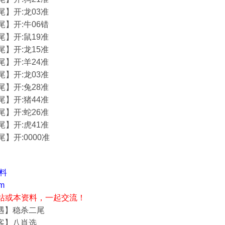
尾】开:龙03准
尾】开:牛06错
尾】开:鼠19准
尾】开:龙15准
尾】开:羊24准
尾】开:龙03准
尾】开:兔28准
尾】开:猪44准
尾】开:蛇26准
尾】开:虎41准
尾】开:0000准
资料
m
站或本资料，一起交流！
奇遇】稳杀二尾
归客】八肖选