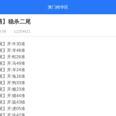
澳门精华区
奇遇】稳杀二尾
:58
12204621
尾】开:牛30准
尾】开:羊48准
尾】开:蛇26准
尾】开:马49准
尾】开:羊24准
尾】开:兔16准
尾】开:狗33准
尾】开:猴23准
尾】开:猪44准
尾】开:鼠43错
尾】开:虎05准
尾】开:牛42准