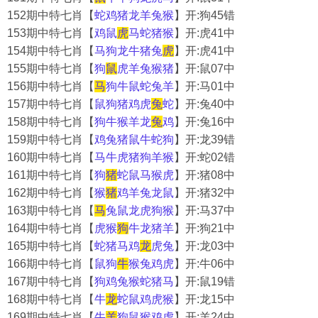
152期中特七肖【
蛇鸡猪龙羊兔猴
】开:狗45错
153期中特七肖【
鸡鼠
虎
马蛇猪猴
】开:虎41中
154期中特七肖【
马狗龙牛猪兔
虎
】开:虎41中
155期中特七肖【
狗
鼠
虎羊兔猴猪
】开:鼠07中
156期中特七肖【
马
狗牛鼠蛇兔羊
】开:马01中
157期中特七肖【
鼠狗猪鸡虎
兔
蛇
】开:兔40中
158期中特七肖【
狗牛猴羊龙
兔
鸡
】开:兔16中
159期中特七肖【
鸡兔猪鼠牛蛇狗
】开:龙39错
160期中特七肖【
马牛虎猪狗羊猴
】开:蛇02错
161期中特七肖【
狗
猪
蛇鼠马猴虎
】开:猪08中
162期中特七肖【
猴
猪
鸡羊兔龙鼠
】开:猪32中
163期中特七肖【
马
兔鼠龙虎狗猴
】开:马37中
164期中特七肖【
虎猴
狗
牛龙猪羊
】开:狗21中
165期中特七肖【
蛇猪马鸡
龙
虎兔
】开:龙03中
166期中特七肖【
鼠狗
牛
猴兔鸡虎
】开:牛06中
167期中特七肖【
狗鸡兔猴蛇猪马
】开:鼠19错
168期中特七肖【
牛
龙
蛇鼠鸡虎猴
】开:龙15中
169期中特七肖【
牛
羊
狗鼠猴鸡虎
】开:羊24中