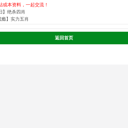
站或本资料，一起交流！
依旧】绝杀四肖
成瘾】实力五肖
返回首页