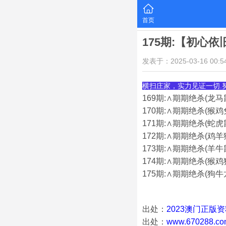
首页
175期:【初心
发表于：2025-03-16 00:54
横扫庄家，实力见证一切.
169期:∧期期绝杀(龙马
170期:∧期期绝杀(猴鸡
171期:∧期期绝杀(蛇虎
172期:∧期期绝杀(鸡羊
173期:∧期期绝杀(羊牛
174期:∧期期绝杀(猴鸡
175期:∧期期绝杀(狗牛
出处：
2023澳门正版
出处：
www.670288.co