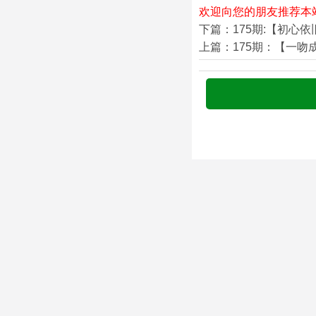
欢迎向您的朋友推荐本
下篇：175期:【初心
上篇：175期：【一吻